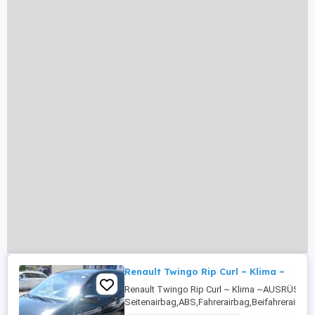
Renault Twingo Rip Curl ~ Klima ~
Renault Twingo Rip Curl ~ Klima ~AUSRÜSTU
Seitenairbag,ABS,Fahrerairbag,Beifahrerairba
Fensterheber,Lederlenkrad,Zentralverriegelung