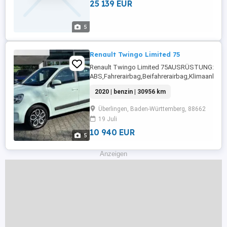
25 139 EUR
...
5
Renault Twingo Limited 75
Renault Twingo Limited 75AUSRÜSTUNG:
ABS,Fahrerairbag,Beifahrerairbag,Klimaanlag
Radio,Servolenkung,Elektrische Fensterheber,
2020 | benzin | 30956 km
Tagfahrlicht,Kopfairbag,Zentralverriegelung,Mul
...
Überlingen, Baden-Württemberg, 88662
19 Juli
10 940 EUR
5
Anzeigen