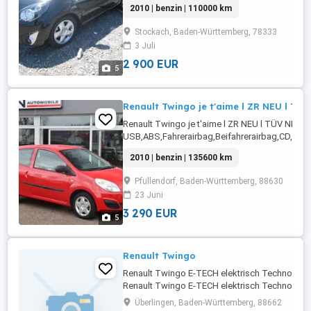
2010 | benzin | 110000 km
Funkfernbedienung,Alufelgen,Zentralverriegelu
Seitenspiegel,Pannenkit,Raucherpaket,Wegfahr
Stockach, Baden-Württemberg, 78333
...
3 Juli
2 900 EUR
5
Renault Twingo je t'aime l ZR NEU l TÜV
Renault Twingo je t'aime l ZR NEU l TÜV NE
USB,ABS,Fahrerairbag,Beifahrerairbag,CD,Kli
Fensterheber,Zentralverriegelung,Multifunktio
2010 | benzin | 135600 km
neu,ScheckheftgepflegtDetails: Weitere Infos ..
Pfullendorf, Baden-Württemberg, 88630
23 Juni
3 290 EUR
5
Renault Twingo
Renault Twingo E-TECH elektrisch Techno 80h
Renault Twingo E-TECH elektrisch Techno 80h
RangeAUSRÜSTUNG: Einparkhilfe Sensoren
Überlingen, Baden-Württemberg, 88662
hinten,ABS,Einparkhilfe