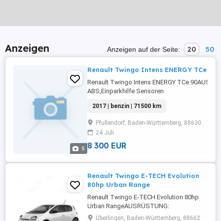
Anzeigen
20
50
Anzeigen auf der Seite:
Renault Twingo Intens ENERGY TCe 90
Renault Twingo Intens ENERGY TCe 90AUSR
ABS,Einparkhilfe Sensoren
hinten,Fahrerairbag,Beifahrerairbag,Klimaanla
2017 | benzin | 71500 km
Fensterheber,LED-
Tagfahrlicht,Lederlenkrad,Zentralverriegelun
Pfullendorf, Baden-Württemberg, 88630
begrenzungsanlage,Tempomat,Bordcomputer,E
24 Juli
...
8 300 EUR
5
Renault Twingo E-TECH Evolution
80hp Urban Range
Renault Twingo E-TECH Evolution 80hp
Urban RangeAUSRÜSTUNG:
Batteriezertifikat,GarantieDetails: Weitere
Überlingen, Baden-Württemberg, 88662