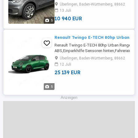
Sitze,Zentralverriegelung,Stahlfelgen,Reifen
Überlingen, Baden-Württemberg, 88662
...
13 Juli
10 940 EUR
5
Renault Twingo E-TECH 80hp Urban Ra
Renault Twingo E-TECH 80hp Urban RangeA
ABS,Einparkhilfe Sensoren hinten,Fahrerairbag,
Rückfahrkamera,Beifahrerairbag,Berganfahras
Überlingen, Baden-Württemberg, 88662
Radio,LED-Scheinwerfer,Elektrische Fensterhe
12 Juli
Tagfahrlicht,Lederlenkrad,Alufelgen,Zentralv
25 139 EUR
...
5
Anzeigen