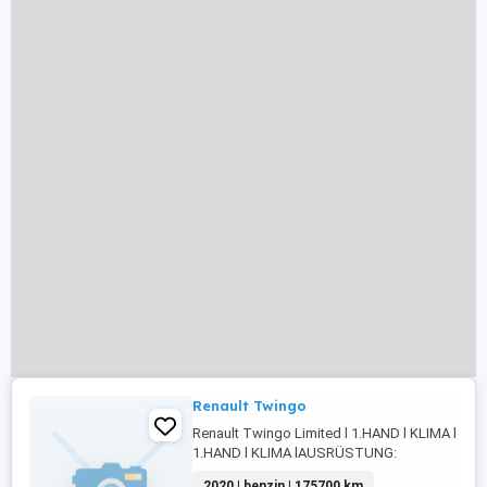
Renault Twingo
Renault Twingo Limited l 1.HAND l KLIMA l. Ren
1.HAND l KLIMA lAUSRÜSTUNG:
ABS,Fahrerairbag,Beifahrerairbag,CD,Klimaanl
2020 | benzin | 175700 km