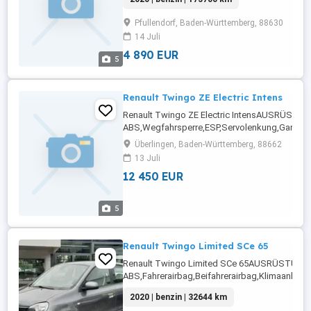
Fensterheber,Lederlenkrad,Zentralverriegelun
begrenzungsanlage,Tempomat,Bordcomputer,E
Pfullendorf, Baden-Württemberg, 88630
Automatik,Multifunktionslenkrad,Tagfahrlicht,
14 Juli
...
4 890 EUR
5
Renault Twingo ZE Electric Intens
Renault Twingo ZE Electric IntensAUSRÜSTUN
ABS,Wegfahrsperre,ESP,Servolenkung,Garanti
Inspektion: 2027-11-01T00:00:00.000ZDetails: 
Überlingen, Baden-Württemberg, 88662
Infos und KontaktAutoscout24.de
13 Juli
12 450 EUR
5
Renault Twingo Limited SCe 65
Renault Twingo Limited SCe 65AUSRÜSTUNG
ABS,Fahrerairbag,Beifahrerairbag,Klimaanlage
Radio,Elektrische Heckklappe,Servolenkung,El
2020 | benzin | 32644 km
Fensterheber,LED-Tagfahrlicht,Lederlenkrad,El