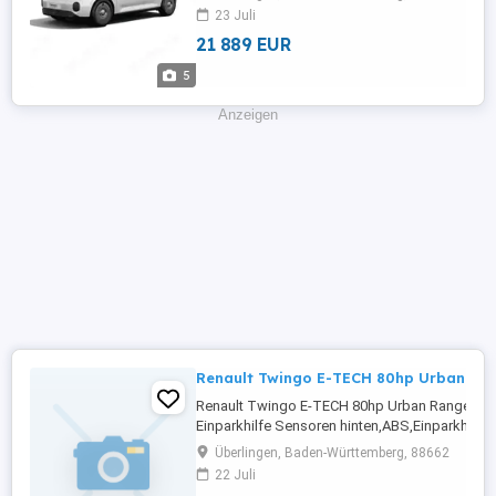
Infos und KontaktAutoscout24.de
23 Juli
21 889 EUR
5
Anzeigen
Renault Twingo E-TECH 80hp Urban Ra
Renault Twingo E-TECH 80hp Urban RangeA
Einparkhilfe Sensoren hinten,ABS,Einparkhilfe
Rückfahrkamera,Fahrerairbag,Beifahrerairbag,
Überlingen, Baden-Württemberg, 88662
Radio,Radio,LED-Scheinwerfer,Elektrische Fen
22 Juli
Tagfahrlicht,Lederlenkrad,Alufelgen,Zentral