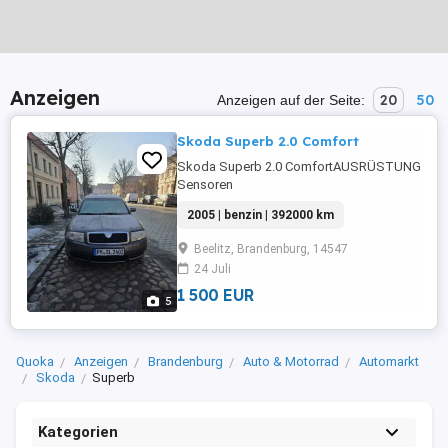
Anzeigen
20
50
Anzeigen auf der Seite:
Skoda Superb 2.0 Comfort
Skoda Superb 2.0 ComfortAUSRÜSTUNG: ABS,
Sensoren
hinten,Fahrerairbag,Beifahrerairbag,CD,Armleh
2005 | benzin | 392000 km
Fensterheber,Lederlenkrad,Alufelgen,Nebelsch
automatisch abblendend,Sitzheizung,Bi-Xenon 
Beelitz, Brandenburg, 14547
24 Juli
1 500 EUR
5
Quoka
Anzeigen
Brandenburg
Auto & Motorrad
Automarkt
Skoda
Superb
Kategorien