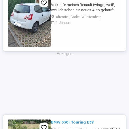
Verkaufe meinen Renault twingo, weiß,
weil ich schon ein neues Auto gekauft
habe und es nicht mehr brauche. Er fährt
Altenriet, Baden-Württemberg
tadellos, sehr zuverlässiges Auto, bin sehr
1 Januar
zufrieden, möchte aber nicht zwei Autos
weiterhin finanzieren. Er hatte regelmäßig
Service, habe alle Reparaturen des
Autohauses der letzten ...
Anzeigen
BMW 530i Touring E39