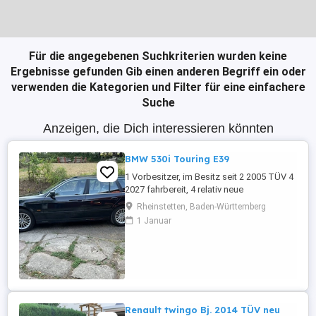
Für die angegebenen Suchkriterien wurden keine
Ergebnisse gefunden
Gib einen anderen Begriff ein oder
verwenden die Kategorien und Filter für eine einfachere
Suche
Anzeigen, die Dich interessieren könnten
BMW 530i Touring E39
1 Vorbesitzer, im Besitz seit 2 2005 TÜV 4
2027 fahrbereit, 4 relativ neue
Sommerreifen, 4 relativ neue Winterreifen
Rheinstetten, Baden-Württemberg
mit Alufelgen, regelmäßige Inspektion,
1 Januar
Automatikgetriebe neu 2020 mit ca. 249
Tkm, Vollleder, elektr. Sitzverstellung,
praktisch kein Rost.
Renault twingo Bj. 2014 TÜV neu