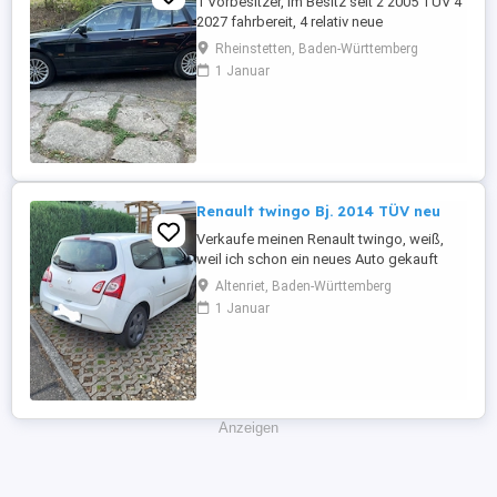
1 Vorbesitzer, im Besitz seit 2 2005 TÜV 4
2027 fahrbereit, 4 relativ neue
Sommerreifen, 4 relativ neue Winterreifen
Rheinstetten, Baden-Württemberg
mit Alufelgen, regelmäßige Inspektion,
1 Januar
Automatikgetriebe neu 2020 mit ca. 249
Tkm, Vollleder, elektr. Sitzverstellung,
praktisch kein Rost.
Renault twingo Bj. 2014 TÜV neu
Verkaufe meinen Renault twingo, weiß,
weil ich schon ein neues Auto gekauft
habe und es nicht mehr brauche. Er fährt
Altenriet, Baden-Württemberg
tadellos, sehr zuverlässiges Auto, bin sehr
1 Januar
zufrieden, möchte aber nicht zwei Autos
weiterhin finanzieren. Er hatte regelmäßig
Service, habe alle Reparaturen des
Autohauses der letzten ...
Anzeigen