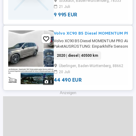
Stockach, Baden-Württemberg, 78333
Fensterheber,Lederlenkrad,Alufelgen,Zentralv
21 Juli
...
9 995 EUR
Volvo XC90 B5 Diesel MOMENTUM PRO A
Volvo XC90 B5 Diesel MOMENTUM PRO AWD / L
PaketAUSRÜSTUNG: Einparkhilfe Sensoren vor
Sensoren hinten,Fahrerairbag,Einparkhilfe
2020 | diesel | 40500 km
Rückfahrkamera,Beifahrerairbag,Abstandstem
Lenkrad,Berganfahrassistent,Radio,DAB-Radio,
Überlingen, Baden-Württemberg, 88662
Heckklappe,Servolenkung,LED-Scheinwerfer,Elek
20 Juli
44 490 EUR
5
Anzeigen