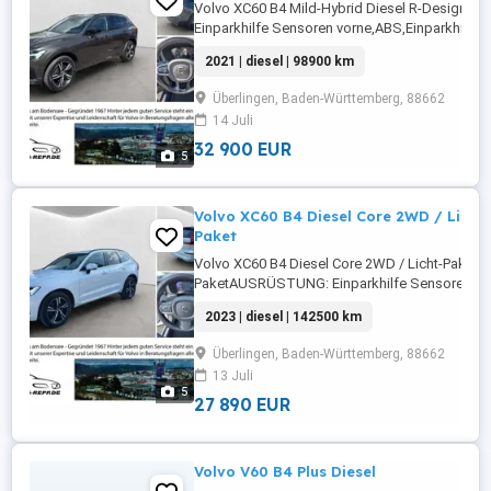
Volvo XC60 B4 Mild-Hybrid Diesel R-Desig
Einparkhilfe Sensoren vorne,ABS,Einparkhilfe
hinten,Fahrerairbag,Einparkhilfe Rückfahrkamer
2021 | diesel | 98900 km
selbstlenkendes
System,Beifahrerairbag,Abstandstempomat,Ar
Überlingen, Baden-Württemberg, 88662
Lenkrad,Berganfahrassistent,DAB-Radio,Radio,E
14 Juli
32 900 EUR
5
Volvo XC60 B4 Diesel Core 2WD / Licht-
Paket
Volvo XC60 B4 Diesel Core 2WD / Licht-Paket / 
PaketAUSRÜSTUNG: Einparkhilfe Sensoren vorn
Sensoren hinten,ABS,Einparkhilfe
2023 | diesel | 142500 km
Rückfahrkamera,Fahrerairbag,Beifahrerairbag
Lenkrad,Berganfahrassistent,Radio,DAB-Radio,
Überlingen, Baden-Württemberg, 88662
Heckklappe,Servolenkung,Elektrische ...
13 Juli
5
27 890 EUR
Volvo V60 B4 Plus Diesel