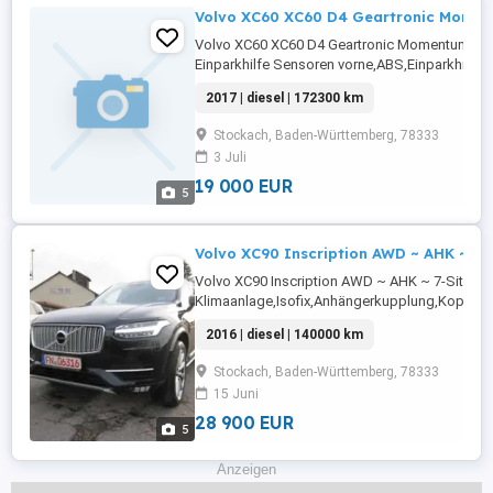
Volvo XC60 XC60 D4 Geartronic Mome
Volvo XC60 XC60 D4 Geartronic Momentum
Einparkhilfe Sensoren vorne,ABS,Einparkhilfe
hinten,Fahrerairbag,Einparkhilfe
2017 | diesel | 172300 km
Rückfahrkamera,Beifahrerairbag,Schiebedach
Frontscheibe,Berganfahrassistent,Radio,Servo
Stockach, Baden-Württemberg, 78333
Fensterheber,LED-Tagfahrlicht,Lederlenkrad,Aluf
3 Juli
19 000 EUR
5
Volvo XC90 Inscription AWD ~ AHK ~ 7-S
Volvo XC90 Inscription AWD ~ AHK ~ 7-Sitz
Klimaanlage,Isofix,Anhängerkupplung,Kopfairb
Seitenspiegel,ABS,Tempomat,teilb.
2016 | diesel | 140000 km
Rücksitzbank,Berganfahrassistent,Elektrische
Fensterheber,Einparkhilfe Sensoren
Stockach, Baden-Württemberg, 78333
hinten,Bordcomputer,Armlehne,Fahrerairbag,Sei
15 Juni
Automatik,Ambientebeleuchtung,Elektronische .
28 900 EUR
5
Anzeigen