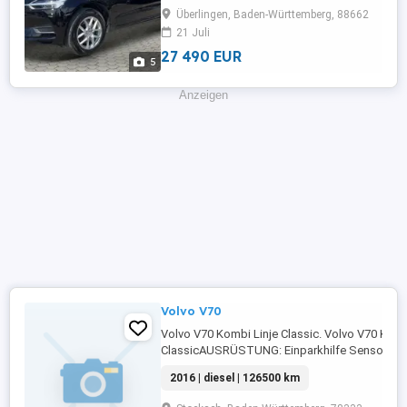
Tagfahrlicht,Elektrische
Überlingen, Baden-Württemberg, 88662
Fensterheber,Lederlenkrad,Lordosenstütze,Alu
21 Juli
...
27 490 EUR
5
Anzeigen
Volvo V70
Volvo V70 Kombi Linje Classic. Volvo V70 Komb
ClassicAUSRÜSTUNG: Einparkhilfe Sensoren
hinten,ABS,Fahrerairbag,Beifahrerairbag,CD,K
2016 | diesel | 126500 km
Frontscheibe,Berganfahrassistent,Radio,Elektr
Heckklappe,Servolenkung,Elektrische