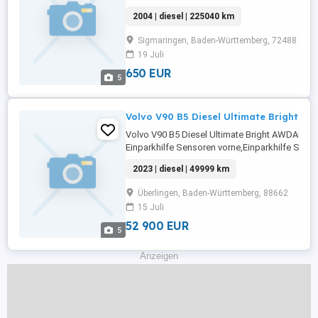
Fensterheber,Lederlenkrad,Alufelgen,Zentralv
2004 | diesel | 225040 km
Rücksitzbank,Reserverad,Notrad,Schlüssellos
Zentralverriegelung,Raucherpaket,Wegfahrspe
Sigmaringen, Baden-Württemberg, 72488
begrenzungsanlage,Tempomat,Bordcomputer,ES
19 Juli
650 EUR
5
Volvo V90 B5 Diesel Ultimate Bright AW
Volvo V90 B5 Diesel Ultimate Bright AWDAU
Einparkhilfe Sensoren vorne,Einparkhilfe Sens
hinten,ABS,Einparkhilfe
2023 | diesel | 49999 km
Rückfahrkamera,Fahrerairbag,Beifahrerairba
Lenkrad,Berganfahrassistent,DAB-Radio,Radio,
Überlingen, Baden-Württemberg, 88662
Heckklappe,Servolenkung,LED-Tagfahrlicht,Elek
15 Juli
52 900 EUR
5
Anzeigen