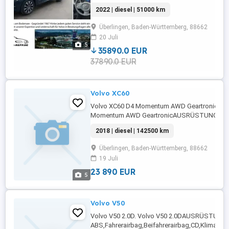
vorne,ABS,Einparkhilfe Sensoren hinten,Fahrera
2022 | diesel | 51000 km
Rückfahrkamera,Beifahrerairbag,Abstandstem
Frontscheibe,Beheizbares Lenkrad,Berganfahr
Überlingen, Baden-Württemberg, 88662
Radio,Elektrische ...
20 Juli
5
35890.0 EUR
37890.0 EUR
Volvo XC60
Volvo XC60 D4 Momentum AWD Geartronic. Vo
Momentum AWD GeartronicAUSRÜSTUNG: Einp
vorne,Einparkhilfe Sensoren hinten,ABS,Einpark
2018 | diesel | 142500 km
Rückfahrkamera,Fahrerairbag,Beifahrerairbag,
Scheinwerfer,Servolenkung,Elektrische
Überlingen, Baden-Württemberg, 88662
Fensterheber,Lederlenkrad,Lordosenstütze,Alufe
19 Juli
23 890 EUR
5
Volvo V50
Volvo V50 2.0D. Volvo V50 2.0DAUSRÜSTUNG:
ABS,Fahrerairbag,Beifahrerairbag,CD,Klimaanl