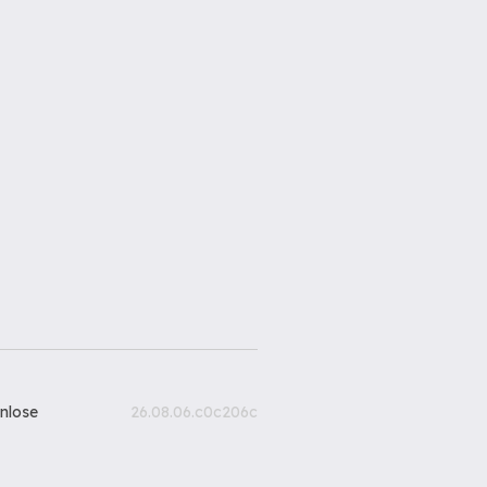
nlose
26.08.06.c0c206c