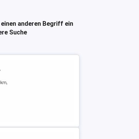
 einen anderen Begriff ein
here Suche
v
Tkm,