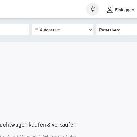
t
Gewerblich
Sortieren nach
Einloggen
0
auchtwagen kaufen & verkaufen
g
Auto & Motorrad
Automarkt
Volvo