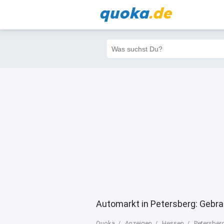
quoka
.de
Alle
Priva
Filter
6
0
0
Automarkt in Petersberg: Gebr
Quoka
Anzeigen
Hessen
Petersber