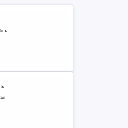
v
Tkm,
uto
tos