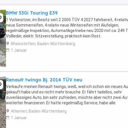
BMW 530i Touring E39
1 Vorbesitzer, im Besitz seit 2 2005 TÜV 4 2027 fahrbereit, 4 relati
neue Sommerreifen, 4 relativ neue Winterreifen mit Alufelgen,
regelmäßige Inspektion, Automatikgetriebe neu 2020 mit ca. 249 
Vollleder, elektr. Sitzverstellung, praktisch kein Rost.
Rheinstetten, Baden-Württemberg
1 Januar
Renault twingo Bj. 2014 TÜV neu
Verkaufe meinen Renault twingo, weiß, weil ich schon ein neues A
gekauft habe und es nicht mehr brauche. Er fährt tadellos, sehr
zuverlässiges Auto, bin sehr zufrieden, möchte aber nicht zwei Au
weiterhin finanzieren. Er hatte regelmäßig Service, habe alle
Reparaturen des Autohauses der letzten ...
Altenriet, Baden-Württemberg
1 Januar