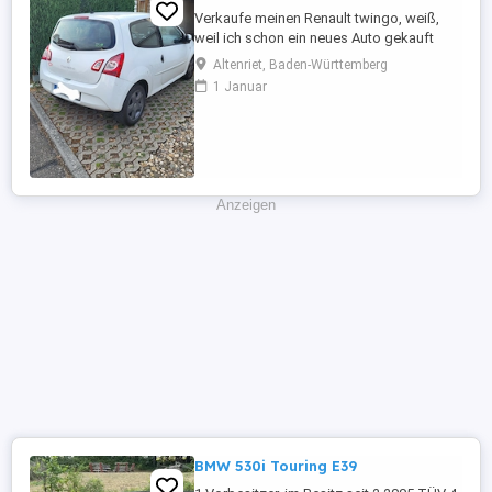
Verkaufe meinen Renault twingo, weiß,
weil ich schon ein neues Auto gekauft
habe und es nicht mehr brauche. Er fährt
Altenriet, Baden-Württemberg
tadellos, sehr zuverlässiges Auto, bin sehr
1 Januar
zufrieden, möchte aber nicht zwei Autos
weiterhin finanzieren. Er hatte regelmäßig
Service, habe alle Reparaturen des
Autohauses der letzten ...
Anzeigen
BMW 530i Touring E39