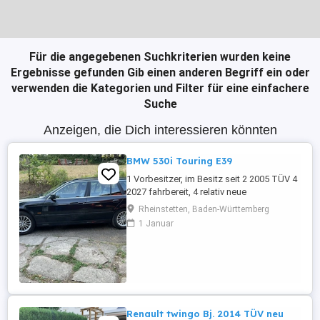
Für die angegebenen Suchkriterien wurden keine
Ergebnisse gefunden
Gib einen anderen Begriff ein oder
verwenden die Kategorien und Filter für eine einfachere
Suche
Anzeigen, die Dich interessieren könnten
BMW 530i Touring E39
1 Vorbesitzer, im Besitz seit 2 2005 TÜV 4
2027 fahrbereit, 4 relativ neue
Sommerreifen, 4 relativ neue Winterreifen
Rheinstetten, Baden-Württemberg
mit Alufelgen, regelmäßige Inspektion,
1 Januar
Automatikgetriebe neu 2020 mit ca. 249
Tkm, Vollleder, elektr. Sitzverstellung,
praktisch kein Rost.
Renault twingo Bj. 2014 TÜV neu