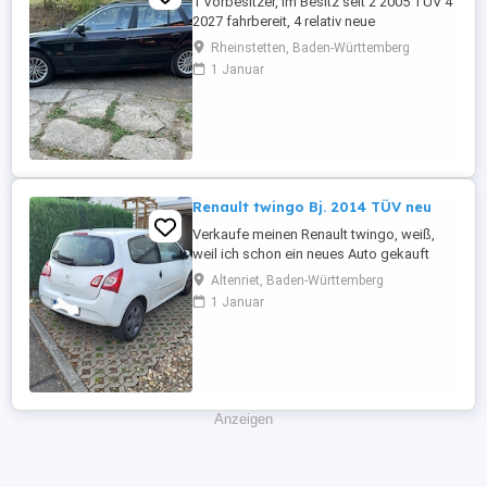
1 Vorbesitzer, im Besitz seit 2 2005 TÜV 4
2027 fahrbereit, 4 relativ neue
Sommerreifen, 4 relativ neue Winterreifen
Rheinstetten, Baden-Württemberg
mit Alufelgen, regelmäßige Inspektion,
1 Januar
Automatikgetriebe neu 2020 mit ca. 249
Tkm, Vollleder, elektr. Sitzverstellung,
praktisch kein Rost.
Renault twingo Bj. 2014 TÜV neu
Verkaufe meinen Renault twingo, weiß,
weil ich schon ein neues Auto gekauft
habe und es nicht mehr brauche. Er fährt
Altenriet, Baden-Württemberg
tadellos, sehr zuverlässiges Auto, bin sehr
1 Januar
zufrieden, möchte aber nicht zwei Autos
weiterhin finanzieren. Er hatte regelmäßig
Service, habe alle Reparaturen des
Autohauses der letzten ...
Anzeigen