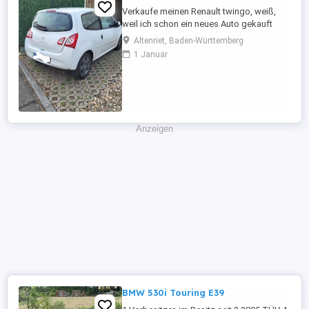
Verkaufe meinen Renault twingo, weiß,
weil ich schon ein neues Auto gekauft
habe und es nicht mehr brauche. Er fährt
Altenriet, Baden-Württemberg
tadellos, sehr zuverlässiges Auto, bin sehr
1 Januar
zufrieden, möchte aber nicht zwei Autos
weiterhin finanzieren. Er hatte regelmäßig
Service, habe alle Reparaturen des
Autohauses der letzten ...
Anzeigen
BMW 530i Touring E39