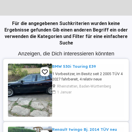
Für die angegebenen Suchkriterien wurden keine
Ergebnisse gefunden
Gib einen anderen Begriff ein oder
verwenden die Kategorien und Filter für eine einfachere
Suche
Anzeigen, die Dich interessieren könnten
BMW 530i Touring E39
1 Vorbesitzer, im Besitz seit 2 2005 TÜV 4
2027 fahrbereit, 4 relativ neue
Sommerreifen, 4 relativ neue Winterreifen
Rheinstetten, Baden-Württemberg
mit Alufelgen, regelmäßige Inspektion,
1 Januar
Automatikgetriebe neu 2020 mit ca. 249
Tkm, Vollleder, elektr. Sitzverstellung,
praktisch kein Rost.
Renault twingo Bj. 2014 TÜV neu