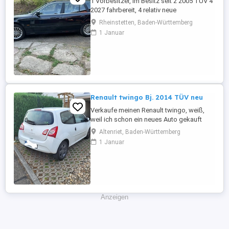
1 Vorbesitzer, im Besitz seit 2 2005 TÜV 4
2027 fahrbereit, 4 relativ neue
Sommerreifen, 4 relativ neue Winterreifen
Rheinstetten, Baden-Württemberg
mit Alufelgen, regelmäßige Inspektion,
1 Januar
Automatikgetriebe neu 2020 mit ca. 249
Tkm, Vollleder, elektr. Sitzverstellung,
praktisch kein Rost.
Renault twingo Bj. 2014 TÜV neu
Verkaufe meinen Renault twingo, weiß,
weil ich schon ein neues Auto gekauft
habe und es nicht mehr brauche. Er fährt
Altenriet, Baden-Württemberg
tadellos, sehr zuverlässiges Auto, bin sehr
1 Januar
zufrieden, möchte aber nicht zwei Autos
weiterhin finanzieren. Er hatte regelmäßig
Service, habe alle Reparaturen des
Autohauses der letzten ...
Anzeigen