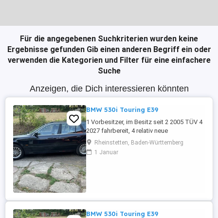
Für die angegebenen Suchkriterien wurden keine
Ergebnisse gefunden
Gib einen anderen Begriff ein oder
verwenden die Kategorien und Filter für eine einfachere
Suche
Anzeigen, die Dich interessieren könnten
BMW 530i Touring E39
1 Vorbesitzer, im Besitz seit 2 2005 TÜV 4
2027 fahrbereit, 4 relativ neue
Sommerreifen, 4 relativ neue Winterreifen
Rheinstetten, Baden-Württemberg
mit Alufelgen, regelmäßige Inspektion,
1 Januar
Automatikgetriebe neu 2020 mit ca. 249
Tkm, Vollleder, elektr. Sitzverstellung,
praktisch kein Rost.
BMW 530i Touring E39