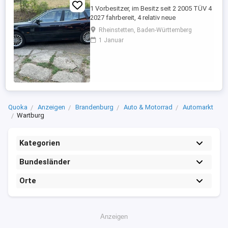
1 Vorbesitzer, im Besitz seit 2 2005 TÜV 4
2027 fahrbereit, 4 relativ neue
Sommerreifen, 4 relativ neue Winterreifen
Rheinstetten, Baden-Württemberg
mit Alufelgen, regelmäßige Inspektion,
1 Januar
Automatikgetriebe neu 2020 mit ca. 249
Tkm, Vollleder, elektr. Sitzverstellung,
praktisch kein Rost.
Quoka
Anzeigen
Brandenburg
Auto & Motorrad
Automarkt
Wartburg
Kategorien
Bundesländer
Orte
Anzeigen