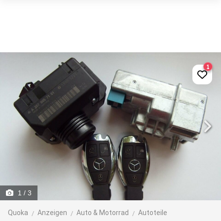
1
1
/ 3
Quoka
Anzeigen
Auto & Motorrad
Autoteile