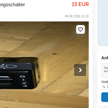
15
EUR
ungsschalter
06.08.2026 11:10
An
Verb
D