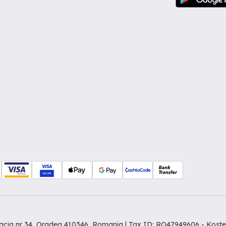
Dacia nr 34, Oradea 410346, Romania | Tax ID: RO47949606 -
Koste