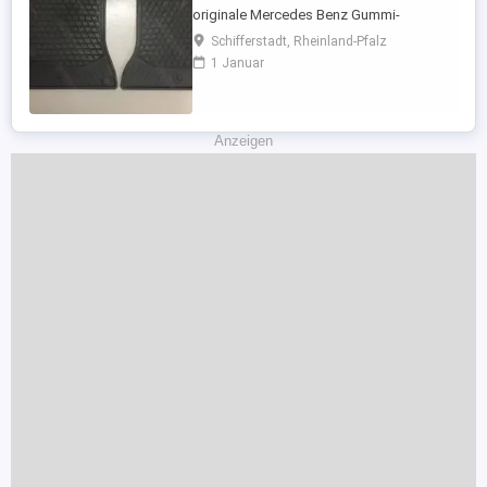
originale Mercedes Benz Gummi-
Fusmatten (Allwetter-Matten), passend für
Schifferstadt, Rheinland-Pfalz
MB GLA für Fahrer- und Beifahrerseite.
1 Januar
Matten haben Vorrichtung zum einklicken
in den Fussboden. Original Mercedes-
Benz Produkte. Präzise auf die Maße Ihres
Mercedes-Benz abgestimmt. Mit Clip-
Anzeigen
Verschluss ...