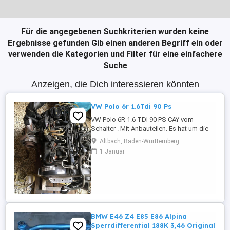
Für die angegebenen Suchkriterien wurden keine
Ergebnisse gefunden
Gib einen anderen Begriff ein oder
verwenden die Kategorien und Filter für eine einfachere
Suche
Anzeigen, die Dich interessieren könnten
VW Polo 6r 1.6Tdi 90 Ps
VW Polo 6R 1.6 TDI 90 PS CAY vom
Schalter . Mit Anbauteilen. Es hat um die
80 TKM
Altbach, Baden-Württemberg
1 Januar
BMW E46 Z4 E85 E86 Alpina
Sperrdifferential 188K 3,46 Original