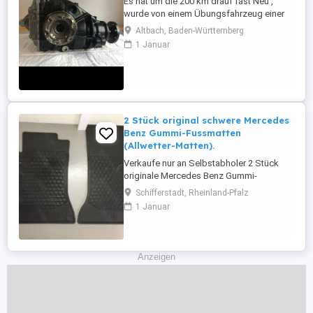
Es hat um die 200 km drauf fast Neu ,
wurde von einem Übungsfahrzeug einer
Handwerkskammer ausgebaut , es passt
Altbach, Baden-Württemberg
zu vielen BMW E46 Z4 E85 E86 Modellen .
1 Januar
Es ist kein Austausch Differential Original
erste Lack Keine Sperre Wiegt fast 32 Kg
Übersetzung: 1 : 3,46 Gehäuse Typ: 188K
Der Preis ist 3500 Euro ...
2 Stück original schwere Mercedes
Benz Gummi-Fussmatten
(Allwetter-Matten).
Verkaufe nur an Selbstabholer 2 Stück
originale Mercedes Benz Gummi-
Fusmatten (Allwetter-Matten), passend für
Schifferstadt, Rheinland-Pfalz
MB GLA für Fahrer- und Beifahrerseite.
1 Januar
Matten haben Vorrichtung zum einklicken
in den Fussboden. Original Mercedes-
Benz Produkte. Präzise auf die Maße Ihres
Mercedes-Benz abgestimmt. Mit Clip-
Anzeigen
Verschluss ...