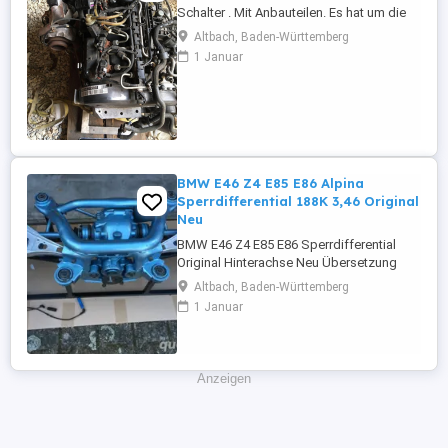
Schalter . Mit Anbauteilen. Es hat um die
80 TKM
Altbach, Baden-Württemberg
1 Januar
BMW E46 Z4 E85 E86 Alpina
Sperrdifferential 188K 3,46 Original
Neu
BMW E46 Z4 E85 E86 Sperrdifferential
Original Hinterachse Neu Übersetzung
3.46 Typ : 188K Alles Neu .
Altbach, Baden-Württemberg
1 Januar
Anzeigen