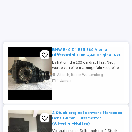
BMW E46 Z4 E85 E86 Alpina
Differential 188K 3,46 Original Neu
Es hat um die 200 km drauf fast Neu ,
wurde von einem Übungsfahrzeug einer
Handwerkskammer ausgebaut , es passt
Altbach, Baden-Württemberg
zu vielen BMW E46 Z4 E85 E86 Modellen .
1 Januar
Es ist kein Austausch Differential Original
erste Lack Keine Sperre Wiegt fast 32 Kg
Übersetzung: 1 : 3,46 Gehäuse Typ: 188K
Der Preis ist 3500 Euro ...
2 Stück original schwere Mercedes
Benz Gummi-Fussmatten
(Allwetter-Matten).
Verkaufe nur an Selbstabholer 2 Stück