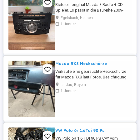
Biete ein original Mazda 3 Radio + CD
Spieler. Es passt in die Baureihe 2009-
2013 (siehe Bilder) Versand mit DHL
Egelsbach, Hessen
versichertes Paket. Da Privatverkauf keine
1 Januar
Garantie, keine Gewährleistung und keine
Rücknahme.
Mazda RX8 Heckschürze
Verkaufe eine gebrauchte Heckschürze
für Mazda RX8 laut Fotos. Besichtigung
nach vorheriger Vereinbarung. Abholung in
Lindau, Bayern
A-6972 Fußach Vorarlberg (Österreich) Nur
1 Januar
Barzahlung bei Abholung. Tel. erreichbar
ab 18.00 Uhr Hinweis: Anrufe mit
unterdrückter Nummer werden von mir
nicht angenommen.
VW Polo 6r 1.6Tdi 90 Ps
VW Polo 6R 1.6 TDI 90 PS CAY vom