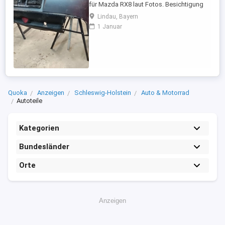
für Mazda RX8 laut Fotos. Besichtigung
nach vorheriger Vereinbarung. Abholung in
Lindau, Bayern
A-6972 Fußach Vorarlberg (Österreich) Nur
1 Januar
Barzahlung bei Abholung. Tel. erreichbar
ab 18.00 Uhr Hinweis: Anrufe mit
unterdrückter Nummer werden von mir
nicht angenommen.
Quoka
Anzeigen
Schleswig-Holstein
Auto & Motorrad
Autoteile
Kategorien
Bundesländer
Orte
Anzeigen