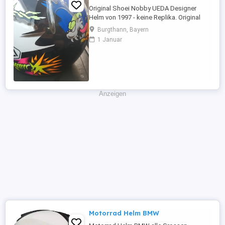
Original Shoei Nobby UEDA Designer
Helm von 1997 - keine Replika. Original
Rechnung vorhanden Wegen Alter
Burgthann, Bayern
Ausstellungsstück mit minimalen Kratzern.
1 Januar
Ein echter Hingucker für jede Sammlung.
Verkauf ohne Garantie und ohne
Gewährleistung Nur Abholung
Anzeigen
Motorrad Helm BMW