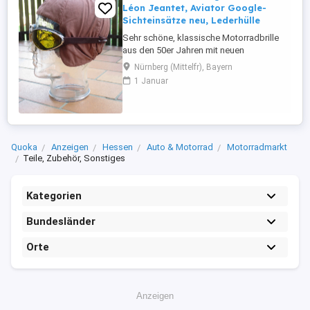
Léon Jeantet, Aviator Google-
Sichteinsätze neu, Lederhülle
Sehr schöne, klassische Motorradbrille
aus den 50er Jahren mit neuen
Sichteinsätzen des Nachfolgebetriebs
Nürnberg (Mittelfr), Bayern
Aviator Google in gelb. Die gelben Gläser
1 Januar
erhöhen den Kontrast, besonders bei
schlechteren Sichtverhältnissen mit Nebel
oder Dunst und schaffen zusätzlich
historische Eindrücke beim Fahren Ihres ...
Quoka
Anzeigen
Hessen
Auto & Motorrad
Motorradmarkt
Teile, Zubehör, Sonstiges
Kategorien
Bundesländer
Orte
Anzeigen