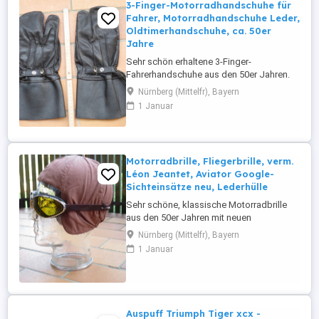
3-Finger-Motorradhandschuhe für
Fahrer, Motorradhandschuhe Leder,
Oldtimerhandschuhe, ca. 50er
Jahre
Sehr schön erhaltene 3-Finger-
Fahrerhandschuhe aus den 50er Jahren.
Hochwertig verarbeitetes, robustes,
Nürnberg (Mittelfr), Bayern
braunes Leder, vermutlich Rindsleder. Bitte
1 Januar
beachten Sie den auf den Fotos
beigelegten Maßstab für die
Abmessungen der Handschuhe. Sie
sollten über die meisten Männerhände
Motorradbrille, Fliegerbrille, verm.
passen. Das Gewicht unverpackt ...
Léon Jeantet, Aviator Google-
Sichteinsätze neu, Lederhülle
Sehr schöne, klassische Motorradbrille
aus den 50er Jahren mit neuen
Sichteinsätzen des Nachfolgebetriebs
Nürnberg (Mittelfr), Bayern
Aviator Google in gelb. Die gelben Gläser
1 Januar
erhöhen den Kontrast, besonders bei
schlechteren Sichtverhältnissen mit Nebel
oder Dunst und schaffen zusätzlich
historische Eindrücke beim Fahren Ihres ...
Auspuff Triumph Tiger xcx -