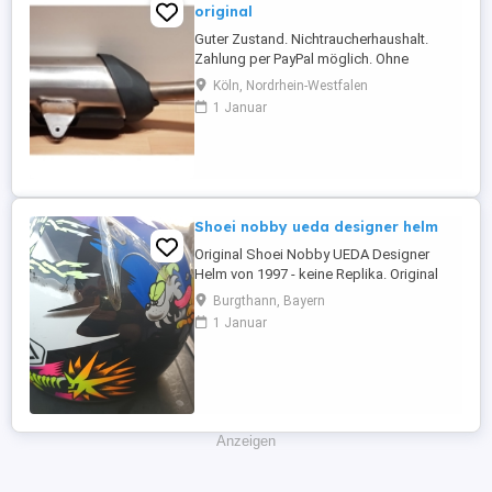
original
Guter Zustand. Nichtraucherhaushalt.
Zahlung per PayPal möglich. Ohne
Rücknahme, Gewährleistung und Garantie.
Köln, Nordrhein-Westfalen
Nur Abholung.
1 Januar
Shoei nobby ueda designer helm
Original Shoei Nobby UEDA Designer
Helm von 1997 - keine Replika. Original
Rechnung vorhanden Wegen Alter
Burgthann, Bayern
Ausstellungsstück mit minimalen Kratzern.
1 Januar
Ein echter Hingucker für jede Sammlung.
Verkauf ohne Garantie und ohne
Gewährleistung Nur Abholung
Anzeigen