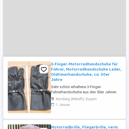
3-Finger-Motorradhandschuhe für
Fahrer, Motorradhandschuhe Leder,
Oldtimerhandschuhe, ca. 50er
Jahre
Sehr schön erhaltene 3-Finger-
Fahrerhandschuhe aus den 50er Jahren.
Hochwertig verarbeitetes, robustes,
Nürnberg (Mittelfr), Bayern
braunes Leder, vermutlich Rindsleder. Bitte
1 Januar
beachten Sie den auf den Fotos
beigelegten Maßstab für die
Abmessungen der Handschuhe. Sie
sollten über die meisten Männerhände
Motorradbrille, Fliegerbrille, verm.
passen. Das Gewicht unverpackt ...