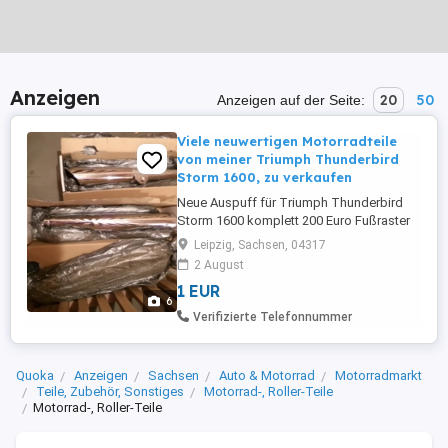
Anzeigen
20
50
Anzeigen auf der Seite:
Viele neuwertigen Motorradteile
von meiner Triumph Thunderbird
Storm 1600, zu verkaufen
Neue Auspuff für Triumph Thunderbird
Storm 1600 komplett 200 Euro Fußraster
Original Triumph Thunderbird Storm 1600
Leipzig, Sachsen, 04317
komplett 100 Euro Original Lampensatz
2 August
Triumph Thunderbird Storm komplett 100
1 EUR
Euro Griffe neuwertig Thunderbird Storm
6
1600 beide 20 Euro Abstandshalter für
Verifizierte Telefonnummer
Triumph American beide 50 Euro Die ...
Quoka
Anzeigen
Sachsen
Auto & Motorrad
Motorradmarkt
Teile, Zubehör, Sonstiges
Motorrad-, Roller-Teile
Motorrad-, Roller-Teile