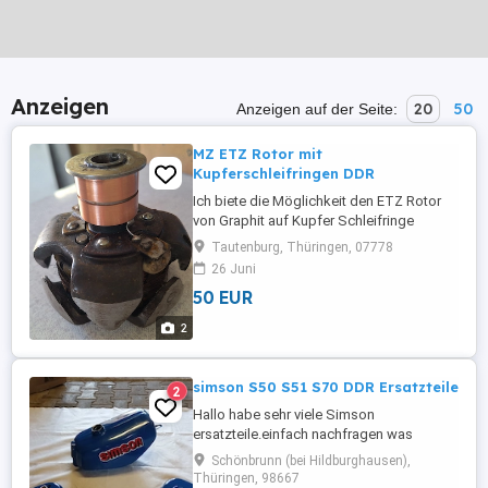
Anzeigen
20
50
Anzeigen auf der Seite:
MZ ETZ Rotor mit
Kupferschleifringen DDR
Ich biete die Möglichkeit den ETZ Rotor
von Graphit auf Kupfer Schleifringe
umzubauen. Diese sind im Durchmesser
Tautenburg, Thüringen, 07778
etwas kleiner aber trotzdem geeignet. Die
26 Juni
anderen sind im Moment nicht lieferbar.
50 EUR
Noch 2 Stück vorhanden! Das originale
Drehfeld wird beibehalten! Privatverkauf
2
ohne Rücknahme und Garantie. ...
simson S50 S51 S70 DDR Ersatzteile
2
Hallo habe sehr viele Simson
ersatzteile.einfach nachfragen was
gewünscht wird. ich habe noch sehr viele
Schönbrunn (bei Hildburghausen),
original Teile. Preis ist VB . privat Kauf
Thüringen, 98667