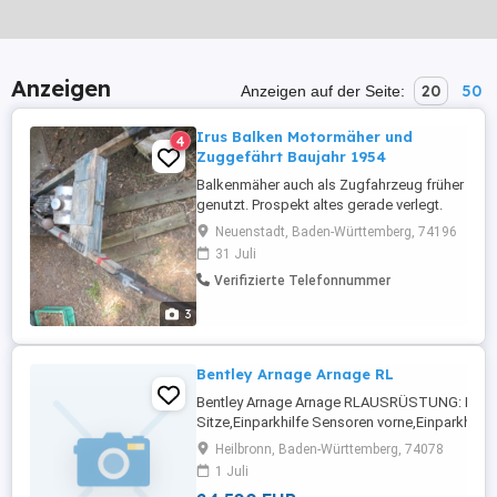
Anzeigen
20
50
Anzeigen auf der Seite:
Irus Balken Motormäher und
4
Zuggefährt Baujahr 1954
Balkenmäher auch als Zugfahrzeug früher
genutzt. Prospekt altes gerade verlegt.
Messer Balken mit ein paar Messern auch
Neuenstadt, Baden-Württemberg, 74196
vorhanden, demontiert vom Mäher Für
31 Juli
Hobby Antick Freak Kupplung hängt nur
Verifizierte Telefonnummer
wegen der langen Standzeit: sitzt fest
Motor Mischung 1:25 läuft 1A incl.
3
Kompressionsdruck okay
Bentley Arnage Arnage RL
Bentley Arnage Arnage RLAUSRÜSTUNG: Elekt
Sitze,Einparkhilfe Sensoren vorne,Einparkhilf
hinten,ABS,Sitzheizung,Fahrerairbag,Beifahre
Heilbronn, Baden-Württemberg, 74078
hinten,Klimaautomatik,Alufelgen,Zentralverrieg
1 Juli
Funkfernbedienung,Lederausstattung,Scheckhe