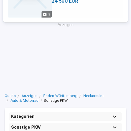
24 500 EUR
...
5
Anzeigen
Quoka
Anzeigen
Baden-Württemberg
Neckarsulm
Auto & Motorrad
Sonstige PKW
Kategorien
Sonstige PKW