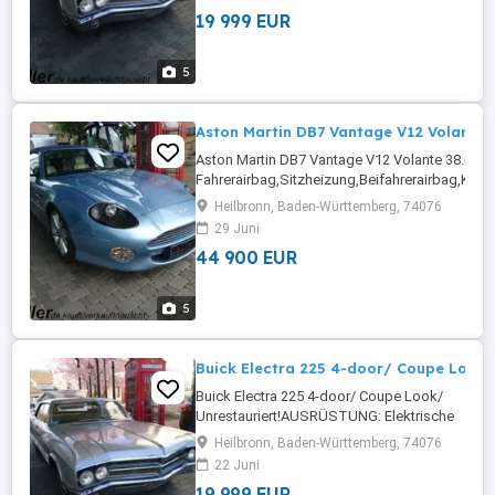
KontaktAutoscout24.de
19 999 EUR
5
Aston Martin DB7 Vantage V12 Volante 
Aston Martin DB7 Vantage V12 Volante 38.0
Fahrerairbag,Sitzheizung,Beifahrerairbag,Kl
Fensterheber,Zentralverriegelung mit
Heilbronn, Baden-Württemberg, 74076
Funkfernbedienung,Alufelgen,Elektrische
29 Juni
Sitze,Zentralverriegelung,Alarmanlage,Sportsitz
44 900 EUR
5
Buick Electra 225 4-door/ Coupe Look/
Buick Electra 225 4-door/ Coupe Look/
Unrestauriert!AUSRÜSTUNG: Elektrische
Sitze,Bluetooth,Radio,Soundsystem,Freisprech
Heilbronn, Baden-Württemberg, 74076
Fensterheber,HU/AU neuDetails: Weitere Infos
22 Juni
KontaktAutoscout24.de
19 999 EUR