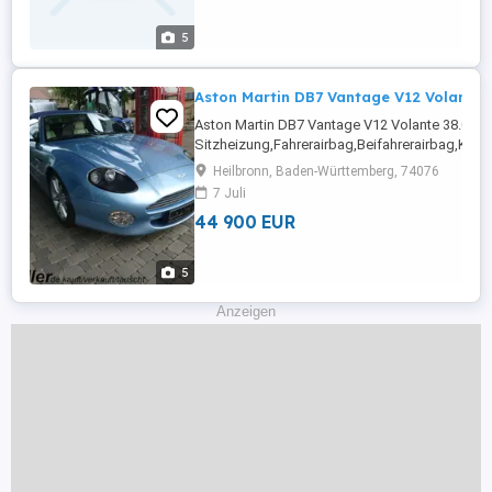
5
Aston Martin DB7 Vantage V12 Volante 
Aston Martin DB7 Vantage V12 Volante 38.0
Sitzheizung,Fahrerairbag,Beifahrerairbag,Kl
Fensterheber,Alufelgen,Zentralverriegelung mit
Heilbronn, Baden-Württemberg, 74076
Funkfernbedienung,Elektrische
7 Juli
Sitze,Zentralverriegelung,Alarmanlage,Sportsitz
44 900 EUR
5
Anzeigen