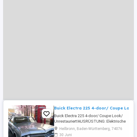
Buick Electra 225 4-door/ Coupe Look/
Buick Electra 225 4-door/ Coupe Look/
Unrestauriert!AUSRÜSTUNG: Elektrische
Sitze,Bluetooth,Radio,Soundsystem,Freisprech
Heilbronn, Baden-Württemberg, 74076
Fensterheber,HU/AU neuDetails: Weitere Infos
30 Juni