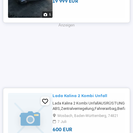
19 999 EUR
5
Anzeigen
Lada Kalina 2 Kombi Unfall
Lada Kalina 2 Kombi UnfallAUSRÜSTUNG:
ABS,Zentralverriegelung,Fahrerairbag,Beifahre
FensterheberNächste Inspektion: 2026-05-01T0
Mosbach, Baden-Württemberg, 74821
Weitere Infos und KontaktAutoscout24.de
7 Juli
600 EUR