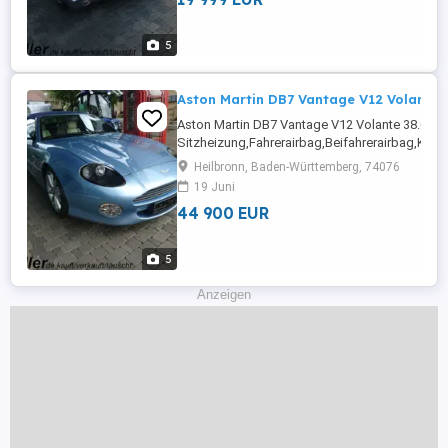
5
Aston Martin DB7 Vantage V12 Volante 
Aston Martin DB7 Vantage V12 Volante 38.0
Sitzheizung,Fahrerairbag,Beifahrerairbag,Kl
Fensterheber,Alufelgen,Zentralverriegelung mit
Heilbronn, Baden-Württemberg, 74076
Funkfernbedienung,Elektrische
19 Juni
Sitze,Zentralverriegelung,Alarmanlage,Sportsitz
44 900 EUR
5
Anzeigen