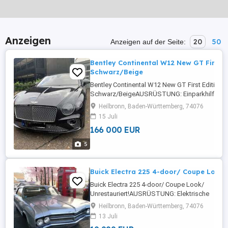
Anzeigen
20
50
Anzeigen auf der Seite:
Bentley Continental W12 New GT First E
Schwarz/Beige
Bentley Continental W12 New GT First Edition
Schwarz/BeigeAUSRÜSTUNG: Einparkhilfe Se
vorne,ABS,Einparkhilfe Sensoren hinten,Fahrera
Heilbronn, Baden-Württemberg, 74076
Rückfahrkamera,Beifahrerairbag,CD,Klimaanl
15 Juli
Frontscheibe,Berganfahrassistent,Radio,DAB-Rad
166 000 EUR
5
Buick Electra 225 4-door/ Coupe Look/
Buick Electra 225 4-door/ Coupe Look/
Unrestauriert!AUSRÜSTUNG: Elektrische
Sitze,Radio,Bluetooth,Soundsystem,Freisprech
Heilbronn, Baden-Württemberg, 74076
Fensterheber,HU/AU neuDetails: Weitere Infos
13 Juli
KontaktAutoscout24.de