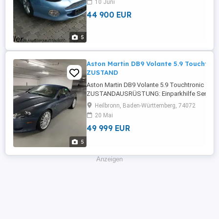
10 Juni
Sitze,Zentralverriegelung,Alarmanlage,Sportsitz
44 900 EUR
5
Aston Martin DB9 Volante 5.9 Touchtr
ZUSTAND
Aston Martin DB9 Volante 5.9 Touchtronic 
ZUSTANDAUSRÜSTUNG: Einparkhilfe Sensor
vorne,ABS,Einparkhilfe Sensoren
Heilbronn, Baden-Württemberg, 74072
hinten,Fahrerairbag,Beifahrerairbag,Klimaanla
20 Mai
Fensterheber,Lederlenkrad,Lordosenstütze,Aluf
49 999 EUR
Sitze,Zentralverriegelung,Sommerreifen,Reif
Zonen-Klimaautomatik,Multifunktionslenkrad,Sp
5
...
Anzeigen