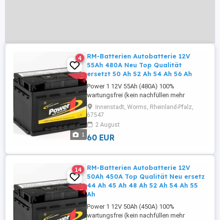
RM-Batterien Autobatterie 12V
4
55Ah 480A Neu Top Qualität
ersetzt 50 Ah 52 Ah 54 Ah 56 Ah
Power 1 12V 55Ah (480A) 100%
wartungsfrei (kein nachfüllen mehr
notwendig)(Ca/Ca) Technik Optimale
Innenstadt, Worms, Rheinland-Pfalz,
Startkraft, Top Qualität!!! Abmessungen:
67547
Länge 242 mm X Breite 175 mm X Höhe
2 August
175 mm Pluspol: rechts ( Rundpol ) 2
1
60 EUR
Jahre Gewährleistung Die Batterie ist neu,
gefüllt, geladen und sofort einsatzbereit!
Weitere ...
RM-Batterien Autobatterie 12V
14
50Ah 450A Top Qualität Neu ersetz
44 Ah 45 Ah 48 Ah 52 Ah 54 Ah 55
Ah
Power 1 12V 50Ah (450A) 100%
wartungsfrei (kein nachfüllen mehr