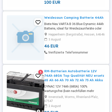
100 EUR
Batterie ist neu, gefüllt, geladen und
sofort einsatzbereit! Weitere Größen auf ...
Weidezaun Camping Batterie 44Ah
Biete Neu VARTA B 36 Blue Dynamic 44Ah
Batterie, ideal für Weidezaunferäte oder
Camping. Nur Abholung.
Heppenheim (Bergstraße), Hessen, 64646
3 August
46 EUR
Verifizierte Telefonnummer
RM-Batterien Autobatterie 12V
5
74Ah 680A Top Qualität NEU ersetz
65 Ah 66 Ah 70 Ah 72 Ah 73 Ah Akku
DYNAC 12V 74Ah (680A) 100%
wartungsfrei (kein nachfüllen mehr
notwendig)(Ca Ca) Technik Optimale
Innenstadt, Worms, Rheinland-Pfalz,
Startkraft, Top Qualität!!! Abmessungen:
67547
Länge 278 mm X Breite 173 mm X Höhe
2 August
175 mm Pluspol: rechts ( Rundpol ) 2
1