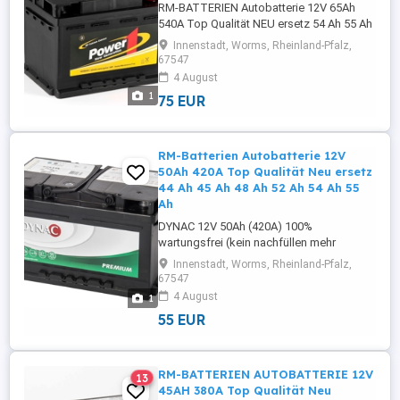
RM-BATTERIEN Autobatterie 12V 65Ah
540A Top Qualität NEU ersetz 54 Ah 55 Ah
56 Ah 60 Ah 66 Ah Power 1 12V 65Ah (540
Innenstadt, Worms, Rheinland-Pfalz,
A) Optimale Startkraft, top Qualität!!!
67547
Absolut 100% wartungsfrei (Ca/Ca)
4 August
Technik Abmessungen: Länge 242 mm X
1
75 EUR
Breite 175 mm X Höhe 175 mm Pluspol:
rechts ( Rundpol ) 2 Jahre Gewähleistung
Die ...
RM-Batterien Autobatterie 12V
50Ah 420A Top Qualität Neu ersetz
44 Ah 45 Ah 48 Ah 52 Ah 54 Ah 55
Ah
DYNAC 12V 50Ah (420A) 100%
wartungsfrei (kein nachfüllen mehr
notwendig)(Ca/Ca) Technik Optimale
Innenstadt, Worms, Rheinland-Pfalz,
Startkraft, Top Qualität!!! Abmessungen:
67547
Länge 207 mm X Breite 173 mm X Höhe
4 August
1
190 mm Pluspol: rechts ( Rundpol ) 2
55 EUR
Jahre Gewährleistung Die Batterie ist neu,
gefüllt, geladen und sofort einsatzbereit!
Nicht ...
RM-BATTERIEN AUTOBATTERIE 12V
13
45AH 380A Top Qualität Neu