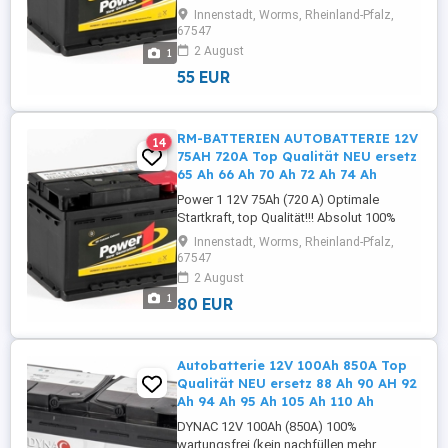
notwendig)(Ca/Ca) Technik Optimale
Innenstadt, Worms, Rheinland-Pfalz,
Startkraft, Top Qualität!!! Abmessungen:
67547
Länge 207 mm X Breite 175 mm X Höhe
2 August
1
175 mm Pluspol: rechts ( Rundpol ) 2
55 EUR
Jahre Gewährleistung Die Batterie ist neu,
gefüllt, geladen und sofort einsatzbereit!
Vorteile ...
RM-BATTERIEN AUTOBATTERIE 12V
14
75AH 720A Top Qualität NEU ersetz
65 Ah 66 Ah 70 Ah 72 Ah 74 Ah
Power 1 12V 75Ah (720 A) Optimale
Startkraft, top Qualität!!! Absolut 100%
wartungsfrei (Ca/Ca) Technik
Innenstadt, Worms, Rheinland-Pfalz,
Abmessungen: Länge 278 mm X Breite
67547
175 mm X Höhe 190 mm Pluspol: rechts (
2 August
Rundpol ) 2 Jahre Gewähleistung Die
1
80 EUR
Batterie ist neu, gefüllt, geladen und
sofort einsatzbereit! Weitere Größen auf ...
Autobatterie 12V 100Ah 850A Top
Qualität NEU ersetz 88 Ah 90 AH 92
Ah 94 Ah 95 Ah 105 Ah 110 Ah
DYNAC 12V 100Ah (850A) 100%
wartungsfrei (kein nachfüllen mehr