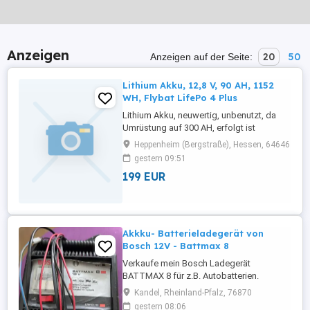
Anzeigen
20
50
Anzeigen auf der Seite:
Lithium Akku, 12,8 V, 90 AH, 1152
WH, Flybat LifePo 4 Plus
Lithium Akku, neuwertig, unbenutzt, da
Umrüstung auf 300 AH, erfolgt ist
Schauen Sie auf meine weitere Anzeige:
Heppenheim (Bergstraße), Hessen, 64646
Thetford WC Kassette C 500, incl. SOG-
gestern 09:51
Anschluss Dies ist ein Privatverkauf, keine
199 EUR
Garantie und Rücknahme Nur Abholung.
Akkku- Batterieladegerät von
Bosch 12V - Battmax 8
Verkaufe mein Bosch Ladegerät
BATTMAX 8 für z.B. Autobatterien.
Funktioniert einwandfrei. Kann gerne
Kandel, Rheinland-Pfalz, 76870
abgeholt oder versendet werden. Verkauft
gestern 08:06