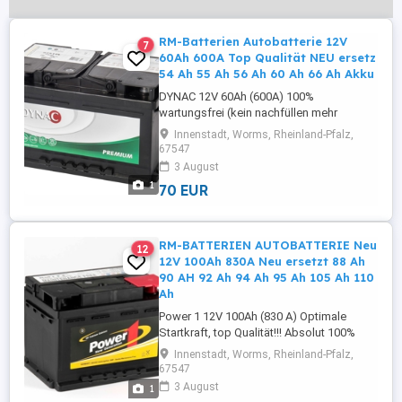
RM-Batterien Autobatterie 12V
7
60Ah 600A Top Qualität NEU ersetz
54 Ah 55 Ah 56 Ah 60 Ah 66 Ah Akku
DYNAC 12V 60Ah (600A) 100%
wartungsfrei (kein nachfüllen mehr
notwendig)(Ca/Ca) Technik Optimale
Innenstadt, Worms, Rheinland-Pfalz,
Startkraft, Top Qualität!!! Abmessungen:
67547
Länge 242 mm X Breite 173 mm X Höhe
3 August
175 mm Pluspol: rechts ( Rundpol ) 2
1
70 EUR
Jahre Gewährleistung Die Batterie ist neu,
gefüllt, geladen und sofort einsatzbereit!
Nicht ...
RM-BATTERIEN AUTOBATTERIE Neu
12
12V 100Ah 830A Neu ersetzt 88 Ah
90 AH 92 Ah 94 Ah 95 Ah 105 Ah 110
Ah
Power 1 12V 100Ah (830 A) Optimale
Startkraft, top Qualität!!! Absolut 100%
wartungsfrei (Ca/Ca) Technik
Innenstadt, Worms, Rheinland-Pfalz,
Abmessungen: Länge 353 mm X Breite
67547
175 mm X Höhe 190 mm Pluspol: rechts (
3 August
1
Rundpol ) 2 Jahre Gewähleistung Die