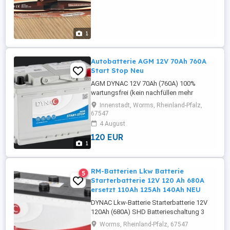
1
Autobatterie AGM 12V 70Ah 760A
Start Stop Neu
AGM DYNAC 12V 70Ah (760A) 100%
wartungsfrei (kein nachfüllen mehr
notwendig)(Ca Ca) Technik Optimale
Innenstadt, Worms, Rheinland-Pfalz,
Startkraft, Top Qualität!!! Abmessungen:
67547
Länge 278 mm X Breite 175 mm X Höhe
4 August
190 mm Pluspol: rechts ( Rundpol ) 2
120 EUR
Jahre Gewährleistung Die Batterie ist neu,
1
gefüllt, geladen und sofort einsatzbereit!
Vorteile ...
RM-Batterien Lkw Batterie
5
Starterbatterie 12V 120 Ah 680A
ersetzt 110Ah 125Ah 140Ah NEU
DYNAC Lkw-Batterie Starterbatterie 12V
120Ah (680A) SHD Batterieschaltung 3
Wartungsfreundlich und Betriebssicher
Worms, Rheinland-Pfalz, 67547