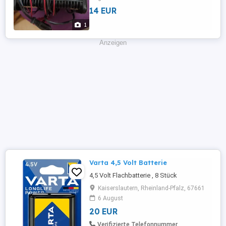
wird unter Ausschluss jeglicher
14 EUR
Gewährleistung.
1
Anzeigen
Varta 4,5 Volt Batterie
4,5 Volt Flachbatterie , 8 Stück
Kaiserslautern, Rheinland-Pfalz, 67661
6 August
20 EUR
Verifizierte Telefonnummer