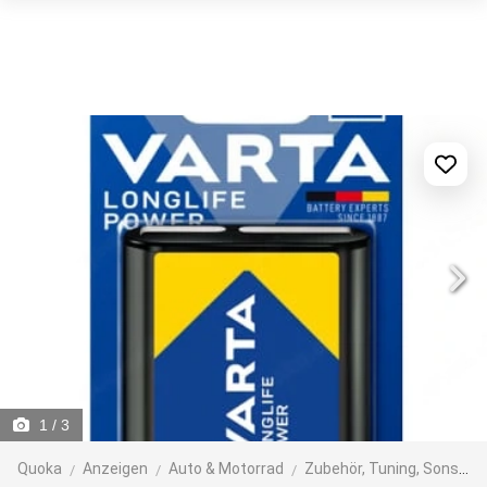
1
/ 3
Quoka
Anzeigen
Auto & Motorrad
Zubehör, Tuning, Sonstiges