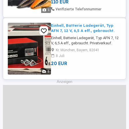
110 EUR
Verifizierte Telefonnummer
1
Einhell, Batterie Ladegerät, Typ
AFN 7, 12 V, 6,5 A eff., gebraucht.
Einhell, Batterie Ladegerät, Typ AFN 7, 12
V, 6,5 A eff., gebraucht. Privatverkauf.
Keine Haftung. Keine Rückgabe. Der
Kr. München, Bayern, 82041
Verkauf erfolgt unter Ausschluss jeglicher
8 Juli
Sachmängelhaftung.
20 EUR
5
Anzeigen