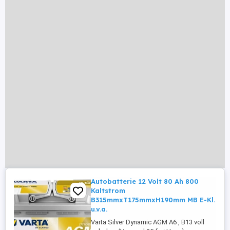
Autobatterie 12 Volt 80 Ah 800
Kaltstrom
B315mmxT175mmxH190mm MB E-Kl.
u.v.a.
Varta Silver Dynamic AGM A6 , B13 voll