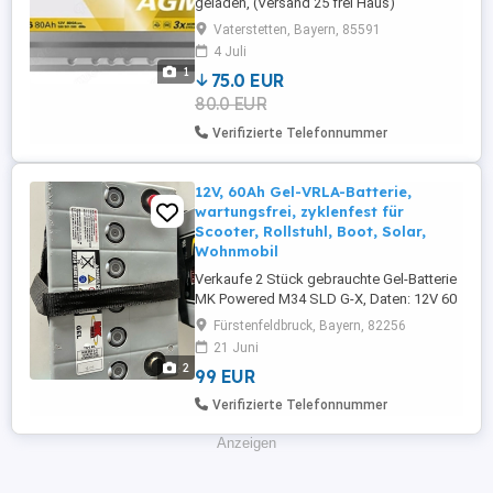
geladen, (Versand 25 frei Haus)
Vaterstetten, Bayern, 85591
4 Juli
1
75.0 EUR
80.0 EUR
Verifizierte Telefonnummer
12V, 60Ah Gel-VRLA-Batterie,
wartungsfrei, zyklenfest für
Scooter, Rollstuhl, Boot, Solar,
Wohnmobil
Verkaufe 2 Stück gebrauchte Gel-Batterie
MK Powered M34 SLD G-X, Daten: 12V 60
Ah (C20) 47 Ah (C5) GEL VRLA
Fürstenfeldbruck, Bayern, 82256
wartungsfrei zyklenfeste
21 Juni
Versorgungsbatterie Zustand: voll
2
99 EUR
geladen, gemessene Spannung 13,0V,
Datumsstempel 12 23, gebraucht, Ideal
Verifizierte Telefonnummer
als Versorgungsbattereie für Elektromobil,
Scooter, ...
Anzeigen