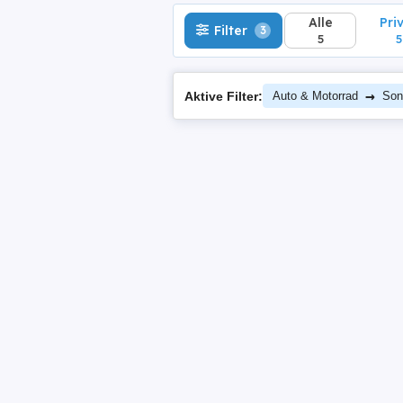
Alle
Pri
Filter
3
5
5
→
Aktive Filter:
Auto & Motorrad
Son