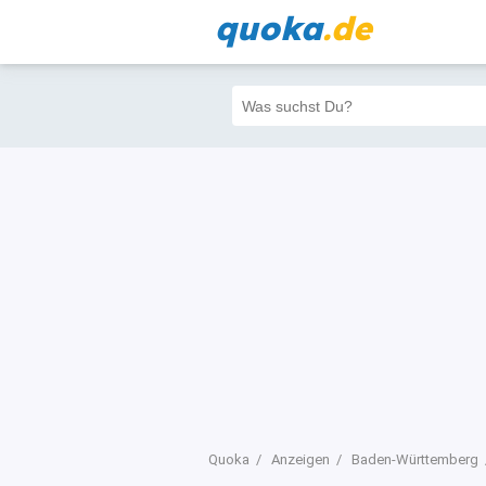
quoka
.de
Alle
Priva
Filter
3
5
5
Quoka
Anzeigen
Baden-Württemberg