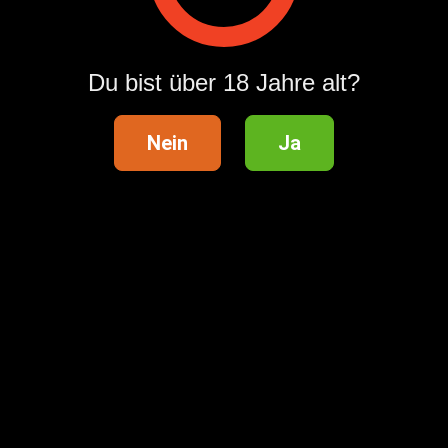
Kundensupport
Hilfebereich
Du bist über 18 Jahre alt?
Sicherheitstipps
AGB
Nein
Ja
Datenschutzeinstellungen zurücksetzen
Datenschutzerklärung
Kategorieübersicht
Kontakt
Marketing
Impressum
Kampagnenbestimmungen
Hilfreiche Informationen