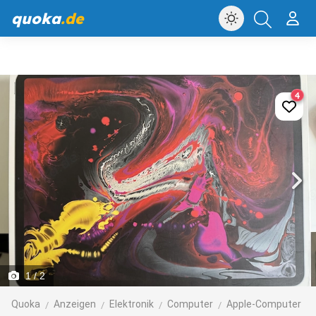
quoka
.de
4
1
/ 2
Quoka
Anzeigen
Elektronik
Computer
Apple-Computer