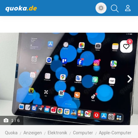
quoka
.de
9
1
/ 6
Quoka
Anzeigen
Elektronik
Computer
Apple-Computer