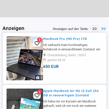
Anzeigen
20
50
Anzeigen auf der Seite:
MacBook Pro (M5 Pro) 1TB
3
Ich verkaufe mein hochwertiges
Notebook in einwandfreiem Zustand: ein
14-Zoll MacBook Pro (M5 Pro). Es wurde
Charlottenburg, Berlin, 10553
nur eine Woche lang für ein kurzes
gestern 08:33
Softwareprojekt genutzt. Optisch und
650 EUR
technisch ist es wie neu und weist
keinerlei Gebrauchsspuren auf. 1. 14-Zoll
MacBook Pro (M5 Pro): Konnektivität der
3
nächsten ...
Apple MacBook Air M2 13 Zoll 256
1
GB in neuwertigem Zustand
Ich habe mir vor Kurzem ein MacBook
gekauft, weil ich mir noch ein weiteres