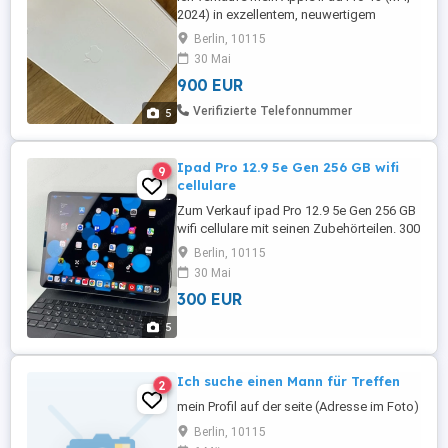
2024) in exzellentem, neuwertigem
Zustand mit Zubehör, da ich auf einen
Berlin, 10115
Laptop umsteige und das iPad nur sehr
30 Mai
wenig benutzt habe. iPad-Details Apple
900 EUR
iPad Pro 13 (M4, 2024) Wi-Fi + 5G Cellular
512 GB Speicher Farbe: Silber
Verifizierte Telefonnummer
5
Standardglas Gekauft ...
Ipad Pro 12.9 5e Gen 256 GB wifi
9
cellulare
Zum Verkauf ipad Pro 12.9 5e Gen 256 GB
wifi cellulare mit seinen Zubehörteilen. 300
ohne Zubehör 415 mit all Zubehör Enthält
Berlin, 10115
Magic Keyboard, Etui, Apple Pencil und
30 Mai
Ladegerät. Abholung nach Vereinbarung.
300 EUR
Der Versand ist auch möglich. Der
Versand ist Priorität. Wenn Sie Interesse
5
haben a private Nachricht ...
Ich suche einen Mann für Treffen
2
mein Profil auf der seite (Adresse im Foto)
Berlin, 10115