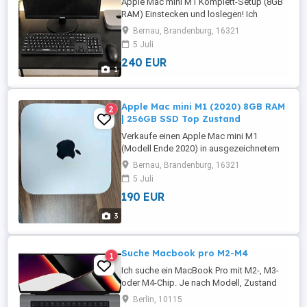
Apple Mac mini M1 Komplett-Setup (8GB
RAM) Einstecken und loslegen! Ich
verkaufe hier ein vollständiges Apple-
Bernau, Brandenburg, 16321
Desktop-Setup in ausgezeichnetem, voll
5 Juli
funktionsfähigem Zustand. Perfekt
240 EUR
geeignet für Homeoffice, Studium,
1
Büroarbeit, Bild- Videobearbeitung und
den alltäglichen Gebrauch. Das Set
beinhaltet: Apple ...
Apple Mac mini M1 (2020) 8GB RAM
2
| 256GB SSD Top Zustand
Verkaufe einen Apple Mac mini M1
(Modell Ende 2020) in ausgezeichnetem
Zustand. Der Mac mini läuft dank des M1-
Bernau, Brandenburg, 16321
Chips absolut flüssig, blitzschnell und
5 Juli
arbeitet im Alltag vollkommen lautlos. Er
190 EUR
ist zurückgesetzt, aus der iCloud
abgemeldet und sofort einsatzbereit für
3
den neuen Besitzer. Perfekt für
Homeoffice, ...
Suche Macbook pro M2-M4
1
Ich suche ein MacBook Pro mit M2-, M3-
oder M4-Chip. Je nach Modell, Zustand
und Ausstattung würde ich zwischen 400
Berlin, 10115