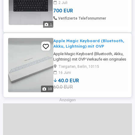
und 700 bezahlen.
2 Juli
700 EUR
Verifizierte Telefonnummer
1
Apple Magic Keyboard (Bluetooth,
Akku, Lightning) mit OVP
Apple Magic Keyboard (Bluetooth, Akku,
Lightning) mit OVP Verkaufe ein originales
Apple Magic Keyboard in sehr gutem
Tiergarten, Berlin, 10115
Zustand. Die Tastatur funktioniert
16 Juni
einwandfrei und wurde stets pfleglich
40.0 EUR
behandelt. Details: Original Apple Magic
60.0 EUR
Keyboard Kabellos via Bluetooth
10
Integrierter Akku (aufladbar über ...
Anzeigen