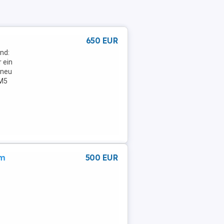
650 EUR
nd:
 ein
 neu
(M5
em
500 EUR