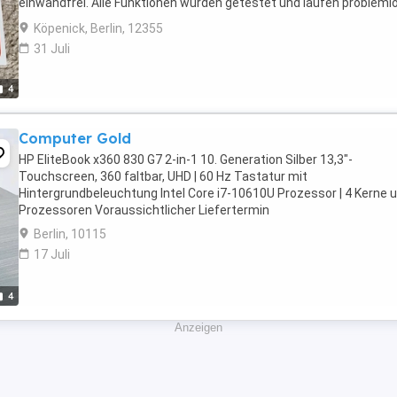
einwandfrei. Alle Funktionen wurden getestet und laufen problemlo
100 % Akkukapazität ...
Köpenick, Berlin, 12355
31 Juli
4
Computer Gold
HP EliteBook x360 830 G7 2-in-1 10. Generation Silber 13,3"-
Touchscreen, 360 faltbar, UHD | 60 Hz Tastatur mit
Hintergrundbeleuchtung Intel Core i7-10610U Prozessor | 4 Kerne 
Prozessoren Voraussichtlicher Liefertermin
Berlin, 10115
17 Juli
4
Anzeigen