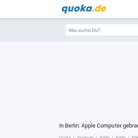
quoka
.de
Alle
Priva
Filter
5
11
11
In Berlin: Apple Computer gebr
Quoka
Anzeigen
Berlin
Berlin
Ele