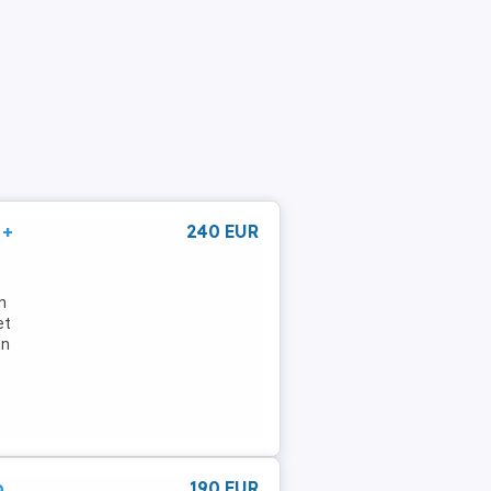
 +
240 EUR
n
et
en
p
190 EUR