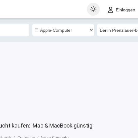
t
Gewerblich
Sortieren nach
Einloggen
0
aucht kaufen: iMac & MacBook günstig
ktronik
Computer
Apple-Computer