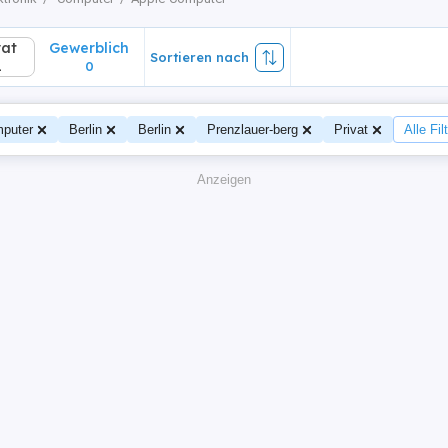
vat
Gewerblich
Sortieren nach
1
0
puter
Berlin
Berlin
Prenzlauer-berg
Privat
Alle Fil
Anzeigen