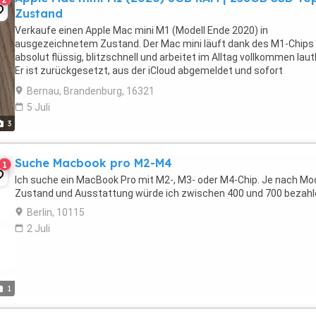
Zustand
Verkaufe einen Apple Mac mini M1 (Modell Ende 2020) in
ausgezeichnetem Zustand. Der Mac mini läuft dank des M1-Chips
absolut flüssig, blitzschnell und arbeitet im Alltag vollkommen laut
Er ist zurückgesetzt, aus der iCloud abgemeldet und sofort
einsatzbereit für den neuen Besitzer. Perfekt für Homeoffice, ...
Bernau, Brandenburg, 16321
5 Juli
3
Suche Macbook pro M2-M4
1
Ich suche ein MacBook Pro mit M2-, M3- oder M4-Chip. Je nach Mod
Zustand und Ausstattung würde ich zwischen 400 und 700 bezahl
Berlin, 10115
2 Juli
1