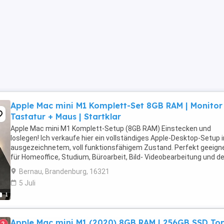
Apple Mac mini M1 Komplett-Set 8GB RAM | Monitor
Tastatur + Maus | Startklar
Apple Mac mini M1 Komplett-Setup (8GB RAM) Einstecken und
loslegen! Ich verkaufe hier ein vollständiges Apple-Desktop-Setup i
ausgezeichnetem, voll funktionsfähigem Zustand. Perfekt geeign
für Homeoffice, Studium, Büroarbeit, Bild- Videobearbeitung und d
alltäglichen Gebrauch. Das Set beinhaltet: Apple ...
Bernau, Brandenburg, 16321
5 Juli
1
Apple Mac mini M1 (2020) 8GB RAM | 256GB SSD To
2