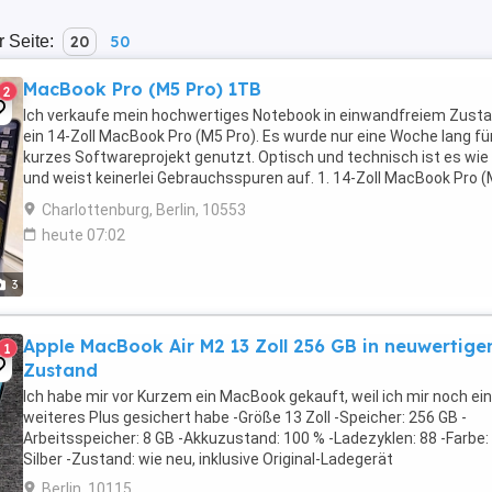
r Seite:
20
50
MacBook Pro (M5 Pro) 1TB
2
Ich verkaufe mein hochwertiges Notebook in einwandfreiem Zusta
ein 14-Zoll MacBook Pro (M5 Pro). Es wurde nur eine Woche lang für
kurzes Softwareprojekt genutzt. Optisch und technisch ist es wie
und weist keinerlei Gebrauchsspuren auf. 1. 14-Zoll MacBook Pro 
Pro): Konnektivität der nächsten ...
Charlottenburg, Berlin, 10553
heute 07:02
3
Apple MacBook Air M2 13 Zoll 256 GB in neuwertig
1
Zustand
Ich habe mir vor Kurzem ein MacBook gekauft, weil ich mir noch ein
weiteres Plus gesichert habe -Größe 13 Zoll -Speicher: 256 GB -
Arbeitsspeicher: 8 GB -Akkuzustand: 100 % -Ladezyklen: 88 -Farbe:
Silber -Zustand: wie neu, inklusive Original-Ladegerät
Berlin, 10115