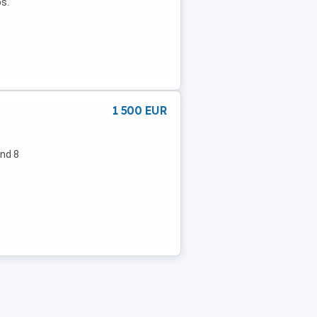
s.
1 500 EUR
und 8