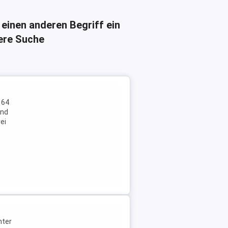
 einen anderen Begriff ein
here Suche
 64
and
ei
nter