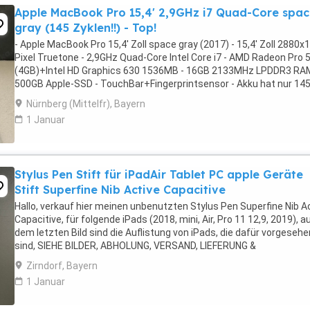
Apple MacBook Pro 15,4' 2,9GHz i7 Quad-Core spa
gray (145 Zyklen!!) - Top!
- Apple MacBook Pro 15,4' Zoll space gray (2017) - 15,4' Zoll 2880x
Pixel Truetone - 2,9GHz Quad-Core Intel Core i7 - AMD Radeon Pro 
(4GB)+Intel HD Graphics 630 1536MB - 16GB 2133MHz LPDDR3 RAM
500GB Apple-SSD - TouchBar+Fingerprintsensor - Akku hat nur 14
Zyklen!!! - MacOs Ventura (13.7.8) ...
Nürnberg (Mittelfr), Bayern
1 Januar
Stylus Pen Stift für iPadAir Tablet PC apple Geräte
Stift Superfine Nib Active Capacitive
Hallo, verkauf hier meinen unbenutzten Stylus Pen Superfine Nib A
Capacitive, für folgende iPads (2018, mini, Air, Pro 11 12,9, 2019), a
dem letzten Bild sind die Auflistung von iPads, die dafür vorgesehe
sind, SIEHE BILDER, ABHOLUNG, VERSAND, LIEFERUNG &
PROFESSIONELLE MONTAGE NACH ABSPRACHE ...
Zirndorf, Bayern
1 Januar