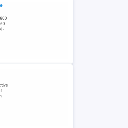
ce
1800
560
 -
5
ctive
uf
n