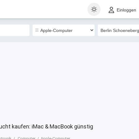
t
Gewerblich
Sortieren nach
Einloggen
0
aucht kaufen: iMac & MacBook günstig
ktronik
Computer
Apple-Computer