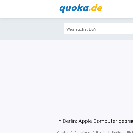
quoka
.de
Alle
Priva
Filter
5
11
11
In Berlin: Apple Computer gebr
Quoka
Anzeigen
Berlin
Berlin
Ele