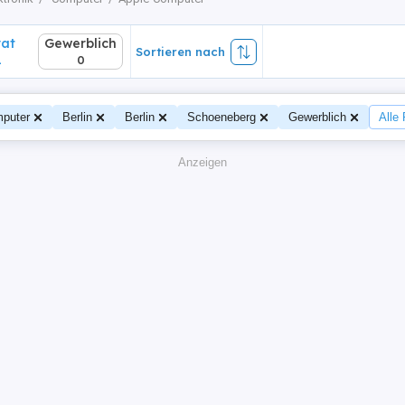
vat
Gewerblich
Sortieren nach
1
0
puter
Berlin
Berlin
Schoeneberg
Gewerblich
Alle 
Anzeigen