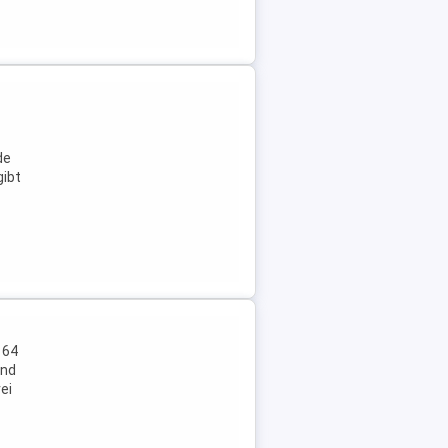
de
gibt
 64
and
ei