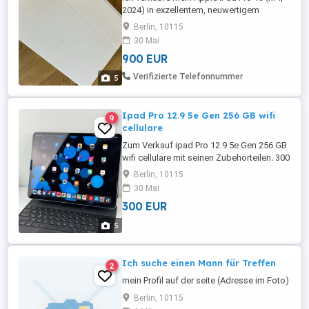
2024) in exzellentem, neuwertigem
Zustand mit Zubehör, da ich auf einen
Berlin, 10115
Laptop umsteige und das iPad nur sehr
30 Mai
wenig benutzt habe. iPad-Details Apple
900 EUR
iPad Pro 13 (M4, 2024) Wi-Fi + 5G Cellular
512 GB Speicher Farbe: Silber
Verifizierte Telefonnummer
5
Standardglas Gekauft ...
Ipad Pro 12.9 5e Gen 256 GB wifi
9
cellulare
Zum Verkauf ipad Pro 12.9 5e Gen 256 GB
wifi cellulare mit seinen Zubehörteilen. 300
ohne Zubehör 415 mit all Zubehör Enthält
Berlin, 10115
Magic Keyboard, Etui, Apple Pencil und
30 Mai
Ladegerät. Abholung nach Vereinbarung.
300 EUR
Der Versand ist auch möglich. Der
Versand ist Priorität. Wenn Sie Interesse
5
haben a private Nachricht ...
Ich suche einen Mann für Treffen
2
mein Profil auf der seite (Adresse im Foto)
Berlin, 10115