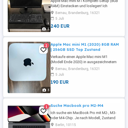
Apple Mac mini M1 Komplett-Setup (8GB
RAM) Einstecken und loslegen! Ich
verkaufe hier ein vollständiges Apple-
Bernau, Brandenburg, 16321
Desktop-Setup in ausgezeichnetem, voll
5 Juli
funktionsfähigem Zustand. Perfekt
240 EUR
geeignet für Homeoffice, Studium,
1
Büroarbeit, Bild- Videobearbeitung und
den alltäglichen Gebrauch. Das Set
beinhaltet: Apple ...
Apple Mac mini M1 (2020) 8GB RAM
2
| 256GB SSD Top Zustand
Verkaufe einen Apple Mac mini M1
(Modell Ende 2020) in ausgezeichnetem
Zustand. Der Mac mini läuft dank des M1-
Bernau, Brandenburg, 16321
Chips absolut flüssig, blitzschnell und
5 Juli
arbeitet im Alltag vollkommen lautlos. Er
190 EUR
ist zurückgesetzt, aus der iCloud
abgemeldet und sofort einsatzbereit für
3
den neuen Besitzer. Perfekt für
Homeoffice, ...
Suche Macbook pro M2-M4
1
Ich suche ein MacBook Pro mit M2-, M3-
oder M4-Chip. Je nach Modell, Zustand
und Ausstattung würde ich zwischen 400
Berlin, 10115