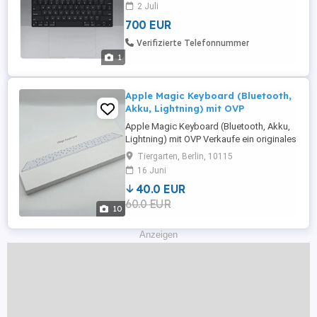
und 700 bezahlen.
2 Juli
700 EUR
Verifizierte Telefonnummer
1
Apple Magic Keyboard (Bluetooth,
Akku, Lightning) mit OVP
Apple Magic Keyboard (Bluetooth, Akku,
Lightning) mit OVP Verkaufe ein originales
Apple Magic Keyboard in sehr gutem
Tiergarten, Berlin, 10115
Zustand. Die Tastatur funktioniert
16 Juni
einwandfrei und wurde stets pfleglich
40.0 EUR
behandelt. Details: Original Apple Magic
60.0 EUR
Keyboard Kabellos via Bluetooth
10
Integrierter Akku (aufladbar über ...
Anzeigen