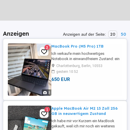
Anzeigen
20
50
Anzeigen auf der Seite:
MacBook Pro (M5 Pro) 1TB
2
Ich verkaufe mein hochwertiges
Notebook in einwandfreiem Zustand: ein
14-Zoll MacBook Pro (M5 Pro). Es wurde
Charlottenburg, Berlin, 10553
nur eine Woche lang für ein kurzes
gestern 10:52
Softwareprojekt genutzt. Optisch und
650 EUR
technisch ist es wie neu und weist
keinerlei Gebrauchsspuren auf. 1. 14-Zoll
MacBook Pro (M5 Pro): Konnektivität der
3
nächsten ...
Apple MacBook Air M2 13 Zoll 256
1
GB in neuwertigem Zustand
Ich habe mir vor Kurzem ein MacBook
gekauft, weil ich mir noch ein weiteres