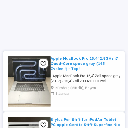
Apple MacBook Pro 15,4' 2,9GHz i7
Quad-Core space gray (145
Zyklen!!) - Top!
- Apple MacBook Pro 15,4' Zoll space gray
(2017) - 15,4' Zoll 2880x1800 Pixel
Truetone - 2,9GHz Quad-Core Intel Core i7
Nürnberg (Mittelfr), Bayern
- AMD Radeon Pro 560 (4GB)+Intel HD
1 Januar
Graphics 630 1536MB - 16GB 2133MHz
LPDDR3 RAM - 500GB Apple-SSD -
TouchBar+Fingerprintsensor - Akku hat
nur 145 Zyklen!!! - MacOs Ventura (13.7.8)
...
Stylus Pen Stift für iPadAir Tablet
PC apple Geräte Stift Superfine Nib