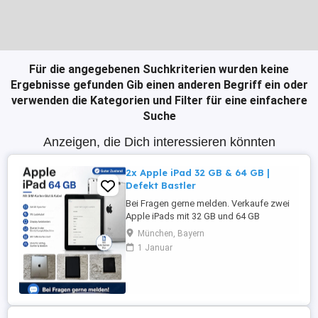
Für die angegebenen Suchkriterien wurden keine
Ergebnisse gefunden
Gib einen anderen Begriff ein oder
verwenden die Kategorien und Filter für eine einfachere
Suche
Anzeigen, die Dich interessieren könnten
2x Apple iPad 32 GB & 64 GB |
Defekt Bastler
Bei Fragen gerne melden. Verkaufe zwei
Apple iPads mit 32 GB und 64 GB
Speicher. Beide Geräte befinden sich in
München, Bayern
einem gepflegten Zustand mit leichten
1 Januar
Gebrauchsspuren. Die Tasten
funktionieren einwandfrei und beide iPads
verfügen über einen SIM-Karten-Slot.