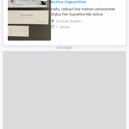
Active Capacitive
Hallo, verkauf hier meinen unbenutzten
Stylus Pen Superfine Nib Active
Capacitive, für folgende iPads (2018, mini,
Zirndorf, Bayern
Air, Pro 11 12,9, 2019), auf dem letzten Bild
1 Januar
sind die Auflistung von iPads, die dafür
vorgesehen sind, SIEHE BILDER,
ABHOLUNG, VERSAND, LIEFERUNG &
PROFESSIONELLE MONTAGE NACH
Anzeigen
ABSPRACHE ...