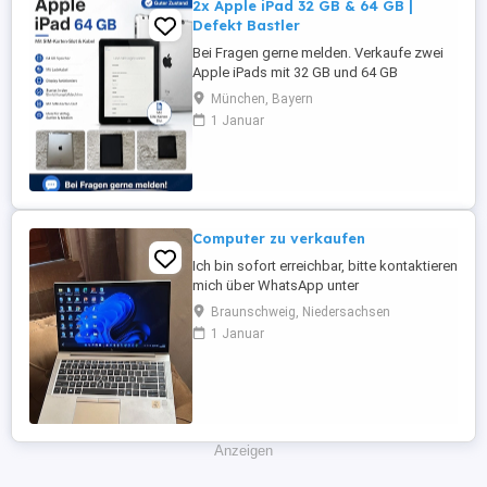
2x Apple iPad 32 GB & 64 GB |
Defekt Bastler
Bei Fragen gerne melden. Verkaufe zwei
Apple iPads mit 32 GB und 64 GB
Speicher. Beide Geräte befinden sich in
München, Bayern
einem gepflegten Zustand mit leichten
1 Januar
Gebrauchsspuren. Die Tasten
funktionieren einwandfrei und beide iPads
verfügen über einen SIM-Karten-Slot.
Computer zu verkaufen
Ich bin sofort erreichbar, bitte kontaktieren
mich über WhatsApp unter
Braunschweig, Niedersachsen
1 Januar
Anzeigen