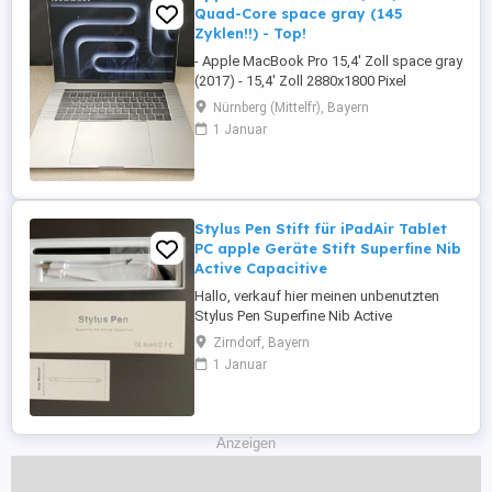
Quad-Core space gray (145
Zyklen!!) - Top!
- Apple MacBook Pro 15,4' Zoll space gray
(2017) - 15,4' Zoll 2880x1800 Pixel
Truetone - 2,9GHz Quad-Core Intel Core i7
Nürnberg (Mittelfr), Bayern
- AMD Radeon Pro 560 (4GB)+Intel HD
1 Januar
Graphics 630 1536MB - 16GB 2133MHz
LPDDR3 RAM - 500GB Apple-SSD -
TouchBar+Fingerprintsensor - Akku hat
nur 145 Zyklen!!! - MacOs Ventura (13.7.8)
...
Stylus Pen Stift für iPadAir Tablet
PC apple Geräte Stift Superfine Nib
Active Capacitive
Hallo, verkauf hier meinen unbenutzten
Stylus Pen Superfine Nib Active
Capacitive, für folgende iPads (2018, mini,
Zirndorf, Bayern
Air, Pro 11 12,9, 2019), auf dem letzten Bild
1 Januar
sind die Auflistung von iPads, die dafür
vorgesehen sind, SIEHE BILDER,
ABHOLUNG, VERSAND, LIEFERUNG &
PROFESSIONELLE MONTAGE NACH
Anzeigen
ABSPRACHE ...