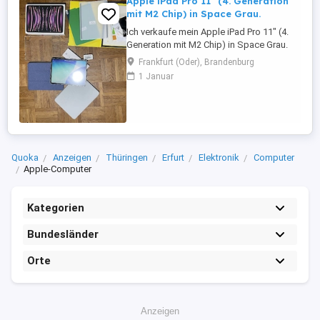
Apple iPad Pro 11" (4. Generation
mit M2 Chip) in Space Grau.
Ich verkaufe mein Apple iPad Pro 11" (4.
Generation mit M2 Chip) in Space Grau.
Das iPad befindet sich in einem Top-
Frankfurt (Oder), Brandenburg
Zustand und wurde stets sorgfältig
1 Januar
behandelt. Display und Gehäuse sind
kratzfrei, es gibt keine Beschädigungen
oder technischen Mängel. Das Gerät
funktioniert einwandfrei und wurde
hauptsächlich ...
Quoka
Anzeigen
Thüringen
Erfurt
Elektronik
Computer
Apple-Computer
Kategorien
Bundesländer
Orte
Anzeigen