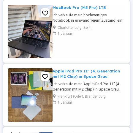
MacBook Pro (M5 Pro) 1TB
Ich verkaufe mein hochwertiges
Notebook in einwandfreiem Zustand: ein
14-Zoll MacBook Pro (M5 Pro). Es wurde
Charlottenburg, Berlin
nur eine Woche lang für ein kurzes
1 Januar
Softwareprojekt genutzt. Optisch und
technisch ist es wie neu und weist
keinerlei Gebrauchsspuren auf. 1. 14-Zoll
MacBook Pro (M5 Pro): Konnektivität der
nächsten ...
Apple iPad Pro 11" (4. Generation
mit M2 Chip) in Space Grau.
Ich verkaufe mein Apple iPad Pro 11" (4.
Generation mit M2 Chip) in Space Grau.
Das iPad befindet sich in einem Top-
Frankfurt (Oder), Brandenburg
Zustand und wurde stets sorgfältig
1 Januar
behandelt. Display und Gehäuse sind
kratzfrei, es gibt keine Beschädigungen
oder technischen Mängel. Das Gerät
funktioniert einwandfrei und wurde
hauptsächlich ...