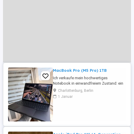
MacBook Pro (M5 Pro) 1TB
Ich verkaufe mein hochwertiges
Notebook in einwandfreiem Zustand: ein
14-Zoll MacBook Pro (M5 Pro). Es wurde
Charlottenburg, Berlin
nur eine Woche lang für ein kurzes
1 Januar
Softwareprojekt genutzt. Optisch und
technisch ist es wie neu und weist
keinerlei Gebrauchsspuren auf. 1. 14-Zoll
MacBook Pro (M5 Pro): Konnektivität der
nächsten ...