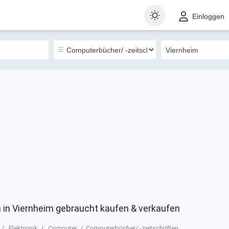
t
Gewerblich
Sortieren nach
Einloggen
0
 in Viernheim gebraucht kaufen & verkaufen
Elektronik
Computer
Computerbücher/ -zeitschriften