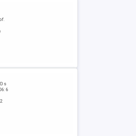
of.
h
VD s
06: 6
22