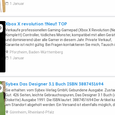
1 Januar
Xbox X revolution !!Neu!! TOP
Verkaufe professionellen Gaming-Gamepad (Xbox X Revolution (N
Komplett) Controller, tödliches Monster, kompatibel mit allen Gerä
und dominierend über alle Gamer in diesem Jahr. Private Verkauf,
Garantie ist nicht gültig. Bei Fragen kontaktieren Sie mich, Tausch 
ebenfalls möglich.
Pforzheim, Baden-Württemberg
1 Januar
Sybex Das Designer 3.1 Buch ISBN 3887451694
Sie erhalten: vom Sybex-Verlag GmbH, Gebundene Ausgabe. Zusta
Gut. 426 Seiten, leichte Gebrauchsspuren, Das Designer 3.1 Buch 
Diskette) Ausgabe 1991. Die ISBN lautet: 3887451694 Der Artikel k
am Standort abgeholt werden. Ein Versand ist ebenfalls möglich, d
Kosten hierfür sind vom Käufer ...
Gönnheim, Rheinland-Pfalz