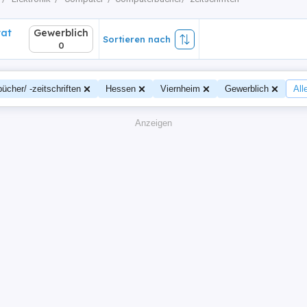
vat
Gewerblich
Sortieren nach
0
cher/ -zeitschriften
Hessen
Viernheim
Gewerblich
All
Anzeigen