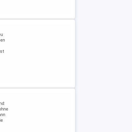
eu
ten
ist
nd:
(ohne
ann
ie