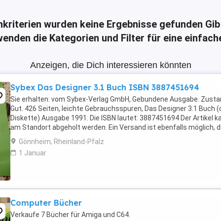
hkriterien wurden keine Ergebnisse gefunden
Gib
enden die Kategorien und Filter für eine einfac
Anzeigen, die Dich interessieren könnten
Sybex Das Designer 3.1 Buch ISBN 3887451694
Sie erhalten: vom Sybex-Verlag GmbH, Gebundene Ausgabe. Zusta
Gut. 426 Seiten, leichte Gebrauchsspuren, Das Designer 3.1 Buch 
Diskette) Ausgabe 1991. Die ISBN lautet: 3887451694 Der Artikel k
am Standort abgeholt werden. Ein Versand ist ebenfalls möglich, d
Kosten hierfür sind vom Käufer ...
Gönnheim, Rheinland-Pfalz
1 Januar
Computer Bücher
Verkaufe 7 Bücher für Amiga und C64.