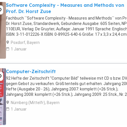
Software Complexity - Measures and Methods von
Prof. Dr. Horst Zuse
Fachbuch ``Software Complexity - Measures and Methods`` von Pr
Dr. Horst Zuse, Standardwerk, Gebundene Ausgabe: 605 Seiten, NP
110EUR, Verlag: De Gruyter; Auflage: Januar 1991 Sprache: Englisc
ISBN: 3-11-012226-X ISBN: 0-89925-640-6 Größe: 17 x 3,3 x 24,4 cm
Neuwertig aus tierfreiem Nichtraucherhaushalt, Selbstabholung ...
Poxdorf, Bayern
1 Januar
Computer-Zeitschrift
92 Hefte der Zeitschrift "Computer Bild" teilweise mit CD s bzw. D
gegen Gebot zu verkaufen. Größtenteils gut erhalten. Jahrgang 20
Hefte (Ausgabe 20 - 26); Jahrgang 2007: komplett (=26 Stck.);
Jahrgang 2008: komplett (=26 Stck.); Jahrgang 2009: 25 Stck., Nr. 
fehlt; Jahrgang 2010: 9 Stck. ...
Nürnberg (Mittelfr), Bayern
1 Januar