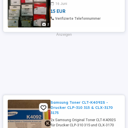
Druckerpatronen gekauft, die nun ein
16 Juni
neues zuhause suchen. Ich gebe diese
15 EUR
zum Gesamtpreis von nur 15 Euro (für 12
Stück) zum Kauf ab und würde mich
Verifizierte Telefonnummer
freuen, wenn jemand aus der Nähe von
2
Hamburg-Eißendorf ...
Anzeigen
Samsung Toner CLT-K4092S -
Drucker CLP-310 315 & CLX-3170
3175
2x Samsung Original Toner CLT-K4092S
für Drucker CLP-310 315 und CLX-3170