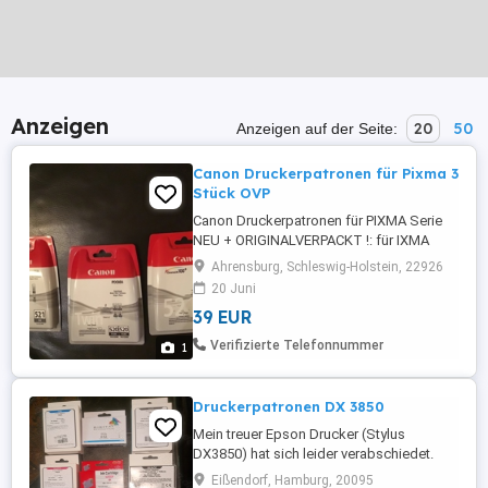
Anzeigen
20
50
Anzeigen auf der Seite:
Canon Druckerpatronen für Pixma 3
Stück OVP
Canon Druckerpatronen für PIXMA Serie
NEU + ORIGINALVERPACKT !: für IXMA
Serie : ip3600, 4600, 4600x, 4700, MP 540,
Ahrensburg, Schleswig-Holstein, 22926
540x, 550,560,620,620B, MP 630, 640, 980,
20 Juni
990, MX860,870 Bestehend aus : - 1 x
39 EUR
PIXMA 520 PGBK Twin - 2 x PIXMA 521 BK
Sie sind originalverpackt, lagerfähig und
Verifizierte Telefonnummer
1
haben kein Verfallsdat ...
Druckerpatronen DX 3850
Mein treuer Epson Drucker (Stylus
DX3850) hat sich leider verabschiedet.
Kurz zuvor habe ich reichlich
Eißendorf, Hamburg, 20095