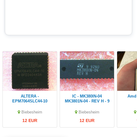
ALTERA -
IC - MK380IN-04
Amd
EPM7064SLC44-10
MK3801N-04 - REV H - 9
Programmable
9240 - 40 pins - NOS -
programmierbarer IC
New Old Stock
Biebesheim
Biebesheim
EEPROM PLCC
12 EUR
12 EUR