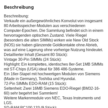
Beschreibung
Beschreibung:
Verkaufe ein außergewöhnliches Konvolut von insgesamt
80 Arbeitsspeicher-Modulen aus verschiedenen
Computer-Epochen. Die Sammlung befindet sich in einem
hervorragenden optischen Zustand. Viele Riegel
(besonders die alten SIMMs) wirken wie New Old Stock
(NOS) sie haben glänzende Goldkontakte ohne Abrieb,
was auf eine Lagerung ohne vorherige Nutzung hindeutet.
Detaillierter Inhalt (Gesamt 80 Stück):
Vintage 30-Pin SIMMs (24 Stück):
Highlight: Ein komplettes, identisches 8er-Set 1MB SIMMs
mit ST-Chips (USA) ideal für 386 486-Systeme.
Ein 16er-Stapel mit hochwertigen Modulen von Siemens
(Made in Germany), Toshiba und Hyundai.
72-Pin SIMMs EDO-RAM (15 Stück):
Seltenheit: Zwei 16MB Siemens EDO-Riegel (BM32-16-
60) sehr begehrt bei Sammlern!
Weitere Markenmodule von NEC, Texas Instruments und
LGS.
SD-RAM PC100 133 (9 Stück):