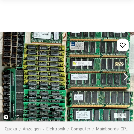
1
/ 5
Quoka
Anzeigen
Elektronik
Computer
Mainboards, CPUs, Speicher