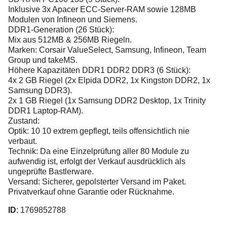
Inklusive 3x Apacer ECC-Server-RAM sowie 128MB
Modulen von Infineon und Siemens.
DDR1-Generation (26 Stück):
Mix aus 512MB & 256MB Riegeln.
Marken: Corsair ValueSelect, Samsung, Infineon, Team
Group und takeMS.
Höhere Kapazitäten DDR1 DDR2 DDR3 (6 Stück):
4x 2 GB Riegel (2x Elpida DDR2, 1x Kingston DDR2, 1x
Samsung DDR3).
2x 1 GB Riegel (1x Samsung DDR2 Desktop, 1x Trinity
DDR1 Laptop-RAM).
Zustand:
Optik: 10 10 extrem gepflegt, teils offensichtlich nie
verbaut.
Technik: Da eine Einzelprüfung aller 80 Module zu
aufwendig ist, erfolgt der Verkauf ausdrücklich als
ungeprüfte Bastlerware.
Versand: Sicherer, gepolsterter Versand im Paket.
Privatverkauf ohne Garantie oder Rücknahme.
ID
: 1769852788