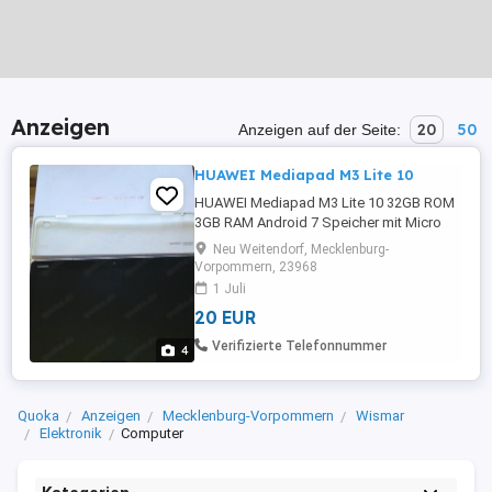
Anzeigen
20
50
Anzeigen auf der Seite:
HUAWEI Mediapad M3 Lite 10
HUAWEI Mediapad M3 Lite 10 32GB ROM
3GB RAM Android 7 Speicher mit Micro
SD erweiterbar auf Werkseinstellung
Neu Weitendorf, Mecklenburg-
zurückgesetzt in sehr gutem, gebrauchten
Vorpommern, 23968
Zustand kaum sichtbare kleine Kratzer auf
1 Juli
dem Display + Display-Schutzfolie in
20 EUR
Originalverpackung mit Lade Netzteil und
USB-Ladekabel aus tierfreiem ...
Verifizierte Telefonnummer
4
Quoka
Anzeigen
Mecklenburg-Vorpommern
Wismar
Elektronik
Computer