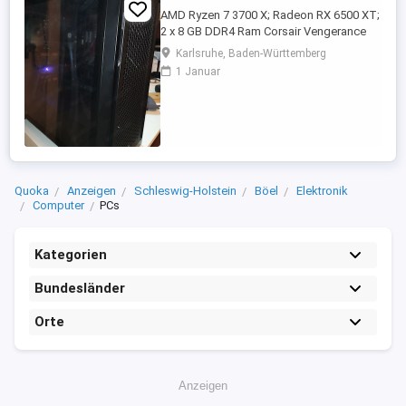
AMD Ryzen 7 3700 X; Radeon RX 6500 XT;
2 x 8 GB DDR4 Ram Corsair Vengerance
LPX CL 16; Mainboard: MSI B450
Karlsruhe, Baden-Württemberg
Tomahawk; M2 SSD Samsung EVO860
1 Januar
512GB; SSD Gigastone 128 GB;
Thermalright CPU-Lüfter 120; beQuiet
Netzteil 500 Watt; eingebaut in NEUES
Gehäuse Corsair 4000D Airflow mit 2
Lüfter vorne; 1 Lüfter ...
Quoka
Anzeigen
Schleswig-Holstein
Böel
Elektronik
Computer
PCs
Kategorien
Bundesländer
Orte
Anzeigen