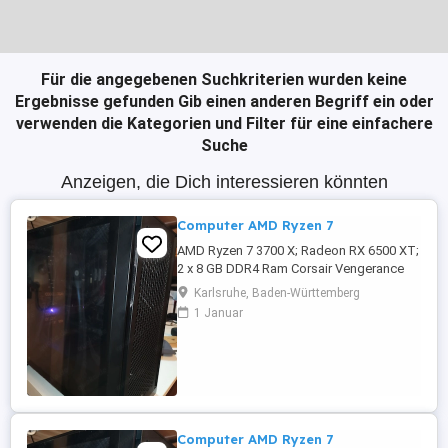
Für die angegebenen Suchkriterien wurden keine
Ergebnisse gefunden
Gib einen anderen Begriff ein oder
verwenden die Kategorien und Filter für eine einfachere
Suche
Anzeigen, die Dich interessieren könnten
Computer AMD Ryzen 7
AMD Ryzen 7 3700 X; Radeon RX 6500 XT;
2 x 8 GB DDR4 Ram Corsair Vengerance
LPX CL 16; Mainboard: MSI B450
Karlsruhe, Baden-Württemberg
Tomahawk; M2 SSD Samsung EVO860
1 Januar
512GB; SSD Gigastone 128 GB;
Thermalright CPU-Lüfter 120; beQuiet
Netzteil 500 Watt; eingebaut in NEUES
Gehäuse Corsair 4000D Airflow mit 2
Lüfter vorne; 1 Lüfter ...
Computer AMD Ryzen 7