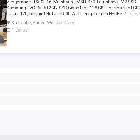
Vengerance LPX CL 16; Mainboard: MSI B450 Tomahawk; M2 SSD
Samsung EVO860 512GB; SSD Gigastone 128 GB; Thermalright CP
Lüfter 120; beQuiet Netzteil 500 Watt; eingebaut in NEUES Gehäus
Corsair 4000D Airflow mit 2 Lüfter vorne; 1 Lüfter ...
Karlsruhe, Baden-Württemberg
1 Januar