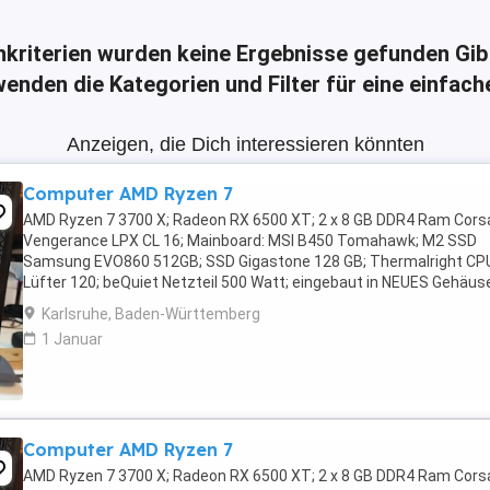
hkriterien wurden keine Ergebnisse gefunden
Gib
enden die Kategorien und Filter für eine einfac
Anzeigen, die Dich interessieren könnten
Computer AMD Ryzen 7
AMD Ryzen 7 3700 X; Radeon RX 6500 XT; 2 x 8 GB DDR4 Ram Corsa
Vengerance LPX CL 16; Mainboard: MSI B450 Tomahawk; M2 SSD
Samsung EVO860 512GB; SSD Gigastone 128 GB; Thermalright CP
Lüfter 120; beQuiet Netzteil 500 Watt; eingebaut in NEUES Gehäus
Corsair 4000D Airflow mit 2 Lüfter vorne; 1 Lüfter ...
Karlsruhe, Baden-Württemberg
1 Januar
Computer AMD Ryzen 7
AMD Ryzen 7 3700 X; Radeon RX 6500 XT; 2 x 8 GB DDR4 Ram Corsa