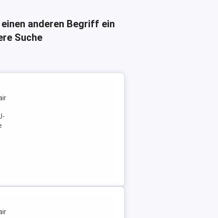
 einen anderen Begriff ein
here Suche
ir
U-
e
ir