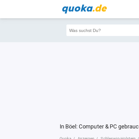
quoka
.de
Alle
Priva
Filter
4
0
0
In Böel: Computer & PC gebrauc
Quoka
Anzeigen
Schleswig-Holstein