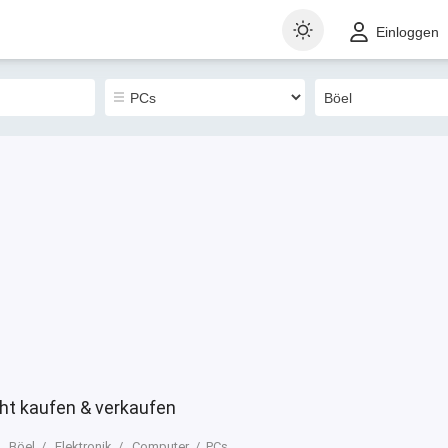
t
Gewerblich
Sortieren nach
Einloggen
0
ht kaufen & verkaufen
Böel
Elektronik
Computer
PCs