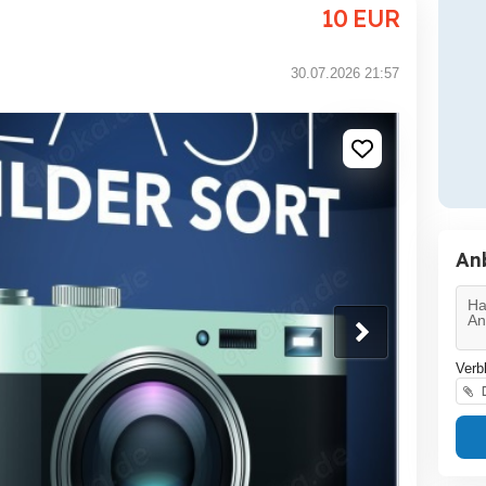
10
EUR
30.07.2026 21:57
An
Verb
D