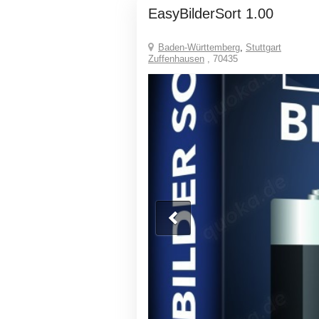
EasyBilderSort 1.00
Baden-Württemberg
,
Stuttgart
Zuffenhausen
, 70435