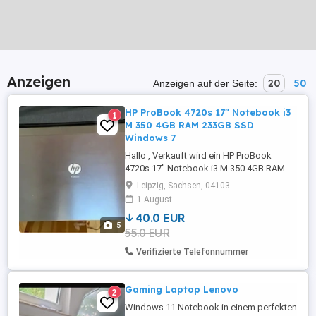
Anzeigen
20
50
Anzeigen auf der Seite:
HP ProBook 4720s 17" Notebook i3
1
M 350 4GB RAM 233GB SSD
Windows 7
Hallo , Verkauft wird ein HP ProBook
4720s 17" Notebook i3 M 350 4GB RAM
233GB SSD Windows 7 funktioniert
Leipzig, Sachsen, 04103
tadellos , Akku wurde schonend benutzt.
1 August
Abholung bevorzugt: Versand wäre
40.0 EUR
möglich , Kosten trägt Käufer :-)
5
55.0 EUR
Verifizierte Telefonnummer
Gaming Laptop Lenovo
2
Windows 11 Notebook in einem perfekten