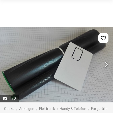
1
/ 2
Quoka
Anzeigen
Elektronik
Handy & Telefon
Faxgeräte