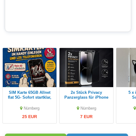
SIM Karte 65GB Allnet
2x Stück Privacy
5 x iPhone 6 6S
flat 5G- Sofort startklar,
Panzerglass für iPhone
S
einfach einlegen
X bis 17ProMax, 9H Anti
Spy
Nürnberg
Nürnberg
25 EUR
7 EUR