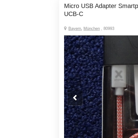
Micro USB Adapter Smartphone Ladekabel
UCB-C
Bayern
,
München
, 80993