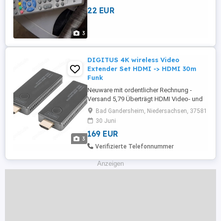
22 EUR
3
DIGITUS 4K wireless Video
Extender Set HDMI -> HDMI 30m
Funk
Neuware mit ordentlicher Rechnung -
Versand 5,79 Überträgt HDMI Video- und
Audiosignale drahtlos in UHD 4K 30Hz
Bad Gandersheim, Niedersachsen, 37581
über eine Distanz von bis zu 30 m bei
30 Juni
uneingeschränkter Sicht - Kabellose
169 EUR
HDMI-Signalübertragung auf bis zu 30 m
3
(uneingeschränkte Sicht) - Punkt-zu-Punkt
Verifizierte Telefonnummer
Verbindung - 1x Sender (Quelle) ...
Anzeigen