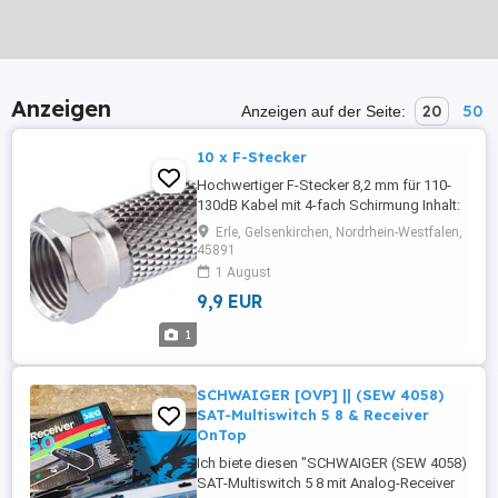
Anzeigen
20
50
Anzeigen auf der Seite:
10 x F-Stecker
Hochwertiger F-Stecker 8,2 mm für 110-
130dB Kabel mit 4-fach Schirmung Inhalt:
10 Stück Preis: 9,90EUR _ Impressum
Erle, Gelsenkirchen, Nordrhein-Westfalen,
Angaben gemäß § 5 TMG: Für den Inhalt
45891
verantwortlich: Handelsagentur Erol
1 August
Worldwide Trade Agency Süleyman Erol
9,9 EUR
Darler Straße 12 45891 Gelsenkirchen Fon:
+49 (0)209-5908365 Fax: +49 ...
1
SCHWAIGER [OVP] || (SEW 4058)
SAT-Multiswitch 5 8 & Receiver
OnTop
Ich biete diesen "SCHWAIGER (SEW 4058)
SAT-Multiswitch 5 8 mit Analog-Receiver