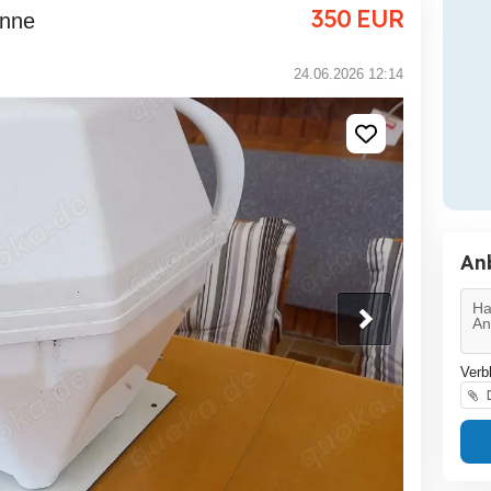
350
EUR
enne
24.06.2026 12:14
An
Verb
D