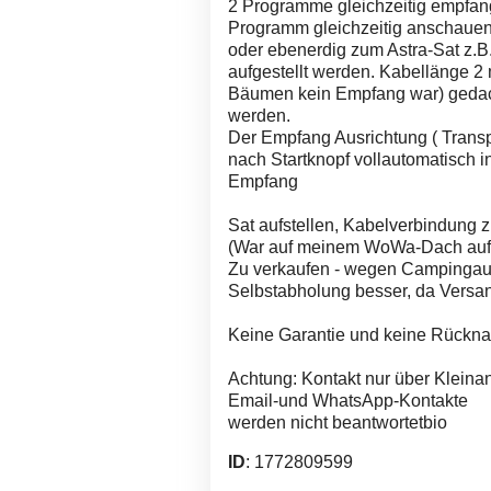
2 Programme gleichzeitig empfan
Programm gleichzeitig anschauen
oder ebenerdig zum Astra-Sat z.
aufgestellt werden. Kabellänge 2 
Bäumen kein Empfang war) gedach
werden.
Der Empfang Ausrichtung ( Transpo
nach Startknopf vollautomatisch in
Empfang
Sat aufstellen, Kabelverbindung 
(War auf meinem WoWa-Dach aufge
Zu verkaufen - wegen Campingau
Selbstabholung besser, da Versan
Keine Garantie und keine Rückn
Achtung: Kontakt nur über Kleina
Email-und WhatsApp-Kontakte
werden nicht beantwortetbio
ID
: 1772809599