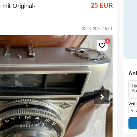
25
EUR
23.07.2026 15:01
1
An
Verb
D