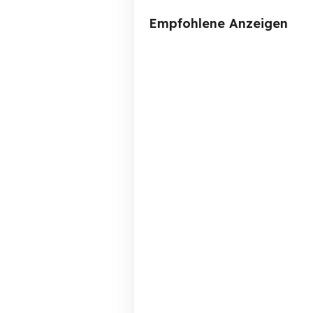
Empfohlene Anzeigen
Agfa 400 Instant Kameras 2
Stück Rarität!
Starnberg
50 EUR