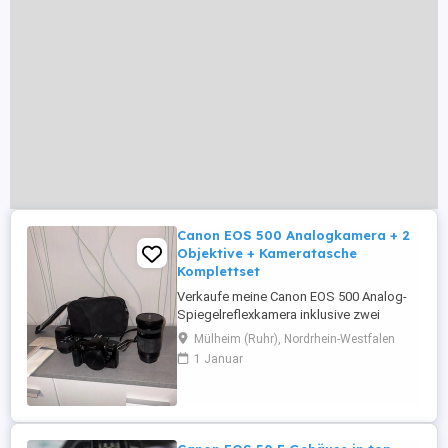
Canon EOS 500 Analogkamera + 2
Objektive + Kameratasche
Komplettset
Verkaufe meine Canon EOS 500 Analog-
Spiegelreflexkamera inklusive zwei
Exakta-Objektiven und Kameratasche.
Mülheim (Ruhr), Nordrhein-Westfalen
Ideal für Einsteiger in die Analogfotografie
1 Januar
oder Sammler klassischer Canon-EOS-
Kameras. Lieferumfang: * Canon EOS 500
Kameragehäuse * Exakta 35 80 mm
Zoomobjektiv * Exakta Objektiv (siehe
Fotos) * ...