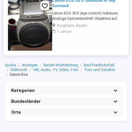
Canon EOS 50 E Gehäuse in top
Zustand
Canon EOS 50 E (eye control) Gehäuse.
Analoge Spitzentechnik! Objektive auf
Anfrage. Batteriegriff auf Anfrage
Burgthann, Bayern
Privatverkauf ohne Garantie und ohne
1 Januar
Gewährleistung. Nur Abholung
Quoka
Anzeigen
Baden-Württemberg
Bad Friedrichshall
Elektronik
Hifi, Audio, TV, Video, Foto
Foto und Zubehör
Canon Eos
Kategorien
Bundesländer
Orte