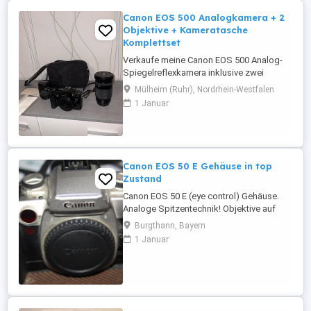
Canon EOS 500 Analogkamera + 2
Objektive + Kameratasche
Komplettset
Verkaufe meine Canon EOS 500 Analog-
Spiegelreflexkamera inklusive zwei
Exakta-Objektiven und Kameratasche.
Mülheim (Ruhr), Nordrhein-Westfalen
Ideal für Einsteiger in die Analogfotografie
1 Januar
oder Sammler klassischer Canon-EOS-
Kameras. Lieferumfang: * Canon EOS 500
Kameragehäuse * Exakta 35 80 mm
Zoomobjektiv * Exakta Objektiv (siehe
Fotos) * ...
Canon EOS 50 E Gehäuse in top
Zustand
Canon EOS 50 E (eye control) Gehäuse.
Analoge Spitzentechnik! Objektive auf
Anfrage. Batteriegriff auf Anfrage
Burgthann, Bayern
Privatverkauf ohne Garantie und ohne
1 Januar
Gewährleistung. Nur Abholung