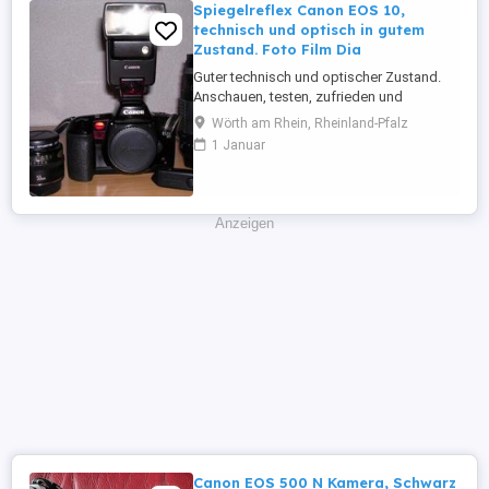
Spiegelreflex Canon EOS 10,
technisch und optisch in gutem
Zustand. Foto Film Dia
Guter technisch und optischer Zustand.
Anschauen, testen, zufrieden und
überzeugt sein. Technische Details unter:
Wörth am Rhein, Rheinland-Pfalz
http://www.phoscope.com/canon-eos-
1 Januar
10-p-61.html?language=de Mit dabei ist
ein Objektiv Sigma Drehzoom UC 35-
70mm f 3,5-4,5, mit einem Hoya HMC
Skylight 1B 52mm Filter und
Anzeigen
Sonnenblende und ...
Canon EOS 500 N Kamera, Schwarz