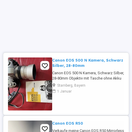
Canon EOS 500 N Kamera, Schwarz
Silber, 28-80mm
Canon EOS 500 N Kamera, Schwarz Silber,
28-80mm Objektiv mit Tasche ohne Akku
inkl. eingelegtem Film , ungeprüft guter
Starnberg, Bayern
Zustand Porto 7 Privatverkauf, keine
1 Januar
Garantie, Rücknahme
Canon EOS R50
Verkaufe meine Canon EOS R50 Mirrorless