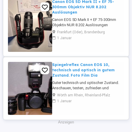
Canon EOS 5D Mark II + EF 75-
300mm Objektiv NUR 8.202
Auslösungen
Canon EOS 5D Mark II + EF 75-300mm
Objektiv NUR 8.202 Auslösungen
Frankfurt (Oder), Brandenburg
1 Januar
Spiegelreflex Canon EOS 10,
technisch und optisch in gutem
Zustand. Foto Film Dia
Guter technisch und optischer Zustand.
Anschauen, testen, zufrieden und
überzeugt sein. Technische Details unter:
Wörth am Rhein, Rheinland-Pfalz
http://www.phoscope.com/canon-eos-
1 Januar
10-p-61.html?language=de Mit dabei ist
ein Objektiv Sigma Drehzoom UC 35-
70mm f 3,5-4,5, mit einem Hoya HMC
Skylight 1B 52mm Filter und
Anzeigen
Sonnenblende und ...