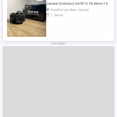
Camera (Schwarz) mit RF-S 18-45mm f 4-
6.3 IS STM Objektiv in absolutem
Frankfurt am Main, Hessen
Neuzustand. Kaum genutzt, keinerlei
1 Januar
Kratzer oder Gebrauchsspuren.
funktioniert einwandfrei. Die Kamera ist
perfekt für Foto- und Videoaufnahmen,
hat einen schnellen Autofokus und liefert
gestochen ...
Anzeigen