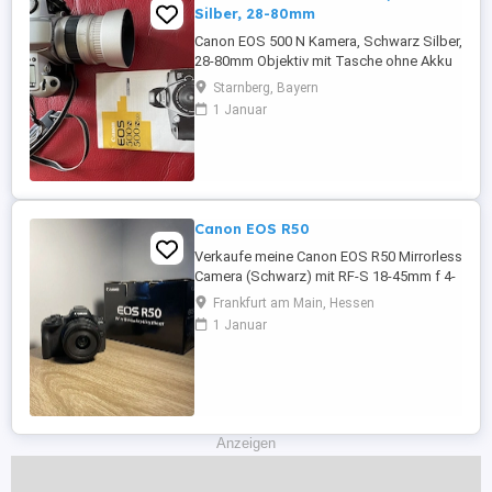
Silber, 28-80mm
Canon EOS 500 N Kamera, Schwarz Silber,
28-80mm Objektiv mit Tasche ohne Akku
inkl. eingelegtem Film , ungeprüft guter
Starnberg, Bayern
Zustand Porto 7 Privatverkauf, keine
1 Januar
Garantie, Rücknahme
Canon EOS R50
Verkaufe meine Canon EOS R50 Mirrorless
Camera (Schwarz) mit RF-S 18-45mm f 4-
6.3 IS STM Objektiv in absolutem
Frankfurt am Main, Hessen
Neuzustand. Kaum genutzt, keinerlei
1 Januar
Kratzer oder Gebrauchsspuren.
funktioniert einwandfrei. Die Kamera ist
perfekt für Foto- und Videoaufnahmen,
hat einen schnellen Autofokus und liefert
gestochen ...
Anzeigen