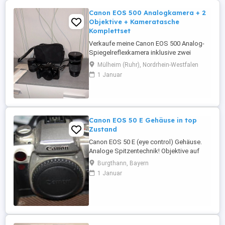
Canon EOS 500 Analogkamera + 2
Objektive + Kameratasche
Komplettset
Verkaufe meine Canon EOS 500 Analog-
Spiegelreflexkamera inklusive zwei
Exakta-Objektiven und Kameratasche.
Mülheim (Ruhr), Nordrhein-Westfalen
Ideal für Einsteiger in die Analogfotografie
1 Januar
oder Sammler klassischer Canon-EOS-
Kameras. Lieferumfang: * Canon EOS 500
Kameragehäuse * Exakta 35 80 mm
Zoomobjektiv * Exakta Objektiv (siehe
Fotos) * ...
Canon EOS 50 E Gehäuse in top
Zustand
Canon EOS 50 E (eye control) Gehäuse.
Analoge Spitzentechnik! Objektive auf
Anfrage. Batteriegriff auf Anfrage
Burgthann, Bayern
Privatverkauf ohne Garantie und ohne
1 Januar
Gewährleistung. Nur Abholung