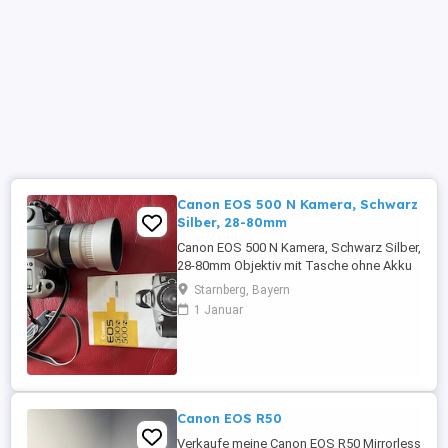
Canon EOS 500 N Kamera, Schwarz
Silber, 28-80mm
Canon EOS 500 N Kamera, Schwarz Silber,
28-80mm Objektiv mit Tasche ohne Akku
inkl. eingelegtem Film , ungeprüft guter
Starnberg, Bayern
Zustand Porto 7 Privatverkauf, keine
1 Januar
Garantie, Rücknahme
Canon EOS R50
Verkaufe meine Canon EOS R50 Mirrorless