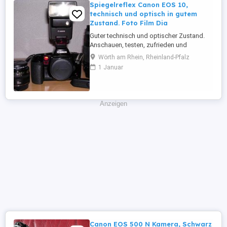
Spiegelreflex Canon EOS 10,
technisch und optisch in gutem
Zustand. Foto Film Dia
Guter technisch und optischer Zustand.
Anschauen, testen, zufrieden und
überzeugt sein. Technische Details unter:
Wörth am Rhein, Rheinland-Pfalz
http://www.phoscope.com/canon-eos-
1 Januar
10-p-61.html?language=de Mit dabei ist
ein Objektiv Sigma Drehzoom UC 35-
70mm f 3,5-4,5, mit einem Hoya HMC
Skylight 1B 52mm Filter und
Anzeigen
Sonnenblende und ...
Canon EOS 500 N Kamera, Schwarz