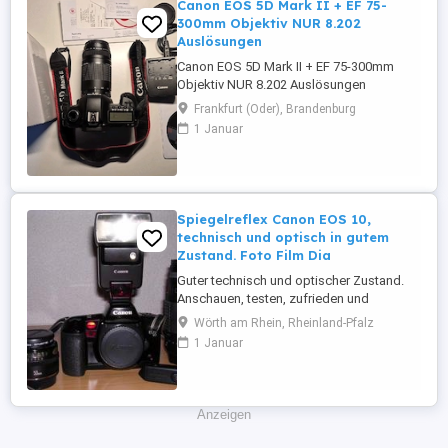
Canon EOS 5D Mark II + EF 75-
300mm Objektiv NUR 8.202
Auslösungen
Canon EOS 5D Mark II + EF 75-300mm
Objektiv NUR 8.202 Auslösungen
Frankfurt (Oder), Brandenburg
1 Januar
Spiegelreflex Canon EOS 10,
technisch und optisch in gutem
Zustand. Foto Film Dia
Guter technisch und optischer Zustand.
Anschauen, testen, zufrieden und
überzeugt sein. Technische Details unter:
Wörth am Rhein, Rheinland-Pfalz
http://www.phoscope.com/canon-eos-
1 Januar
10-p-61.html?language=de Mit dabei ist
ein Objektiv Sigma Drehzoom UC 35-
70mm f 3,5-4,5, mit einem Hoya HMC
Skylight 1B 52mm Filter und
Anzeigen
Sonnenblende und ...