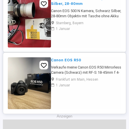
Silber, 28-80mm
Canon EOS 500 N Kamera, Schwarz Silber,
28-80mm Objektiv mit Tasche ohne Akku
inkl. eingelegtem Film , ungeprüft guter
Starnberg, Bayern
Zustand Porto 7 Privatverkauf, keine
1 Januar
Garantie, Rücknahme
Canon EOS R50
Verkaufe meine Canon EOS R50 Mirrorless
Camera (Schwarz) mit RF-S 18-45mm f 4-
6.3 IS STM Objektiv in absolutem
Frankfurt am Main, Hessen
Neuzustand. Kaum genutzt, keinerlei
1 Januar
Kratzer oder Gebrauchsspuren.
funktioniert einwandfrei. Die Kamera ist
perfekt für Foto- und Videoaufnahmen,
hat einen schnellen Autofokus und liefert
gestochen ...
Anzeigen