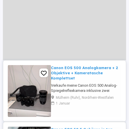
Canon EOS 500 Analogkamera + 2
Objektive + Kameratasche
Komplettset
Verkaufe meine Canon EOS 500 Analog-
Spiegelreflexkamera inklusive zwei
Exakta-Objektiven und Kameratasche.
Mülheim (Ruhr), Nordrhein-Westfalen
Ideal für Einsteiger in die Analogfotografie
1 Januar
oder Sammler klassischer Canon-EOS-
Kameras. Lieferumfang: * Canon EOS 500
Kameragehäuse * Exakta 35 80 mm
Zoomobjektiv * Exakta Objektiv (siehe
Fotos) * ...