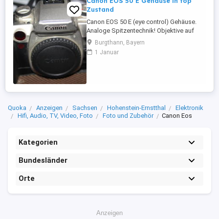
Canon EOS 50 E Gehäuse in top
Zustand
Canon EOS 50 E (eye control) Gehäuse.
Analoge Spitzentechnik! Objektive auf
Anfrage. Batteriegriff auf Anfrage
Burgthann, Bayern
Privatverkauf ohne Garantie und ohne
1 Januar
Gewährleistung. Nur Abholung
Quoka
Anzeigen
Sachsen
Hohenstein-Ernstthal
Elektronik
Hifi, Audio, TV, Video, Foto
Foto und Zubehör
Canon Eos
Kategorien
Bundesländer
Orte
Anzeigen