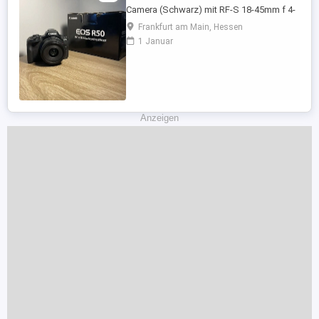
Camera (Schwarz) mit RF-S 18-45mm f 4-
6.3 IS STM Objektiv in absolutem
Frankfurt am Main, Hessen
Neuzustand. Kaum genutzt, keinerlei
1 Januar
Kratzer oder Gebrauchsspuren.
funktioniert einwandfrei. Die Kamera ist
perfekt für Foto- und Videoaufnahmen,
hat einen schnellen Autofokus und liefert
gestochen ...
Anzeigen