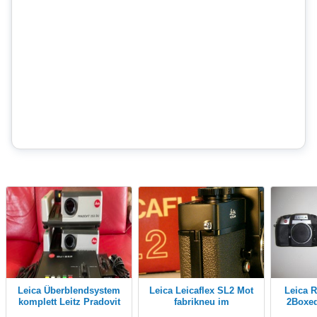
Leica Überblendsystem
Leica Leicaflex SL2 Mot
Leica R8 - 2 X - S & B -
komplett Leitz Pradovit
fabrikneu im
2Boxed
253 DU
Originalkarton
+2X Le