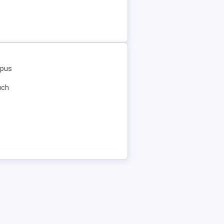
mpus
uch