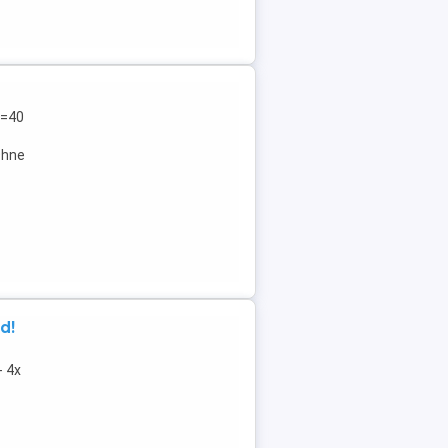
f=40
Ohne
d!
- 4x