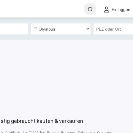
t
Gewerblich
Sortieren nach
Einloggen
0
tig gebraucht kaufen & verkaufen
nik
Hifi, Audio, TV, Video, Foto
Foto und Zubehör
Olympus