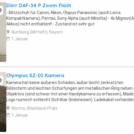
Dörr DAF-34 P Zoom Flash
- Blitzschuh für Canon, Nikon, Olypus Panasonic (auch Leica
Kompaktkamera), Pentax, Sony Alpha (auch Minolta) - 4x Mignon(
Akkus) nicht enthalten!! - Zustand ist sehr gut
Nürnberg (Mittelfr), Bayern
1 Januar
Olympus SZ-10 Kamera
Kamera hat keine äußeren Schäden, außer leicht zerkratzten
Bildschirm und leichten Schürfungen am metallischen Ring neben
Objektivs (sind schwer mit einer Handykamera zu erfassen), Made 
Logo nurnoch schlecht Sichtbar (Indonesien). Ladekabel vorhanden
aber kein Netzteil. Passende Schutztasche ...
Worms, Rheinland-Pfalz
1 Januar