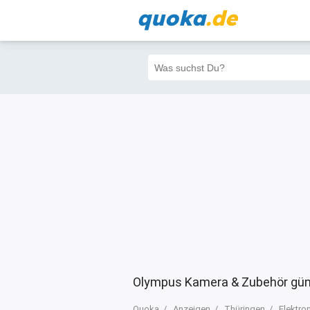
quoka
.de
Alle
Priva
Filter
3
0
0
Olympus Kamera & Zubehör güns
Quoka
Anzeigen
Thüringen
Elektro