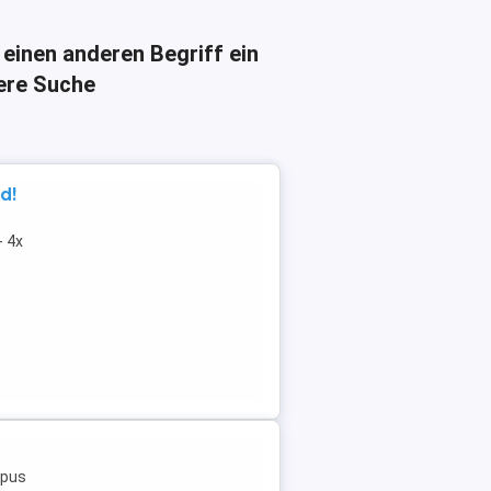
 einen anderen Begriff ein
here Suche
d!
- 4x
mpus