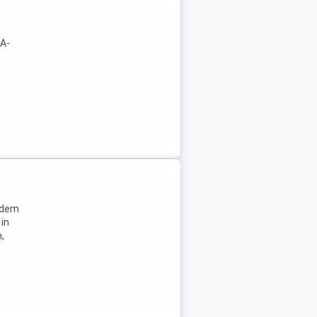
AA-
 dem
in
,