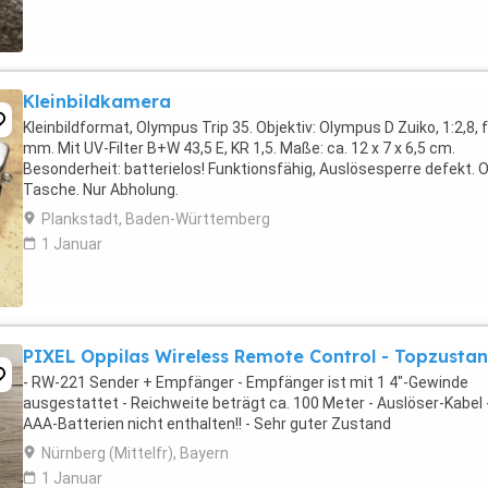
Kleinbildkamera
Kleinbildformat, Olympus Trip 35. Objektiv: Olympus D Zuiko, 1:2,8, 
mm. Mit UV-Filter B+W 43,5 E, KR 1,5. Maße: ca. 12 x 7 x 6,5 cm.
Besonderheit: batterielos! Funktionsfähig, Auslösesperre defekt. 
Tasche. Nur Abholung.
Plankstadt, Baden-Württemberg
1 Januar
PIXEL Oppilas Wireless Remote Control - Topzustan
- RW-221 Sender + Empfänger - Empfänger ist mit 1 4"-Gewinde
ausgestattet - Reichweite beträgt ca. 100 Meter - Auslöser-Kabel 
AAA-Batterien nicht enthalten!! - Sehr guter Zustand
Nürnberg (Mittelfr), Bayern
1 Januar