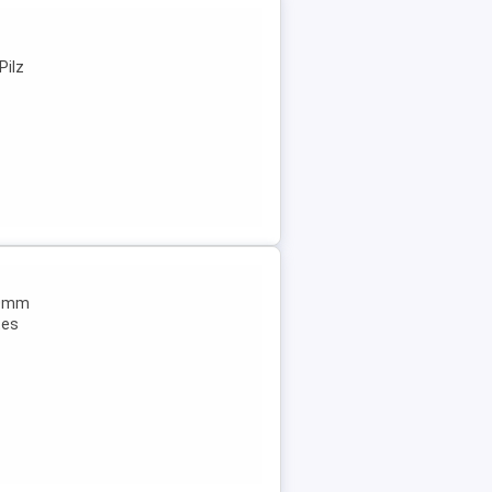
Pilz
00mm
tes