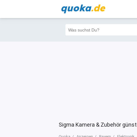
quoka
.de
Alle
Priva
Filter
3
0
0
Sigma Kamera & Zubehör günsti
Quoka
Anzeigen
Bayern
Elektronik