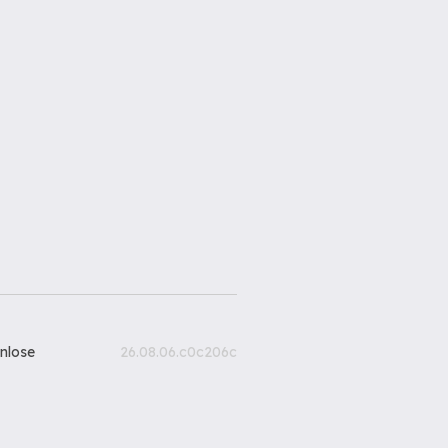
nlose
26.08.06.c0c206c