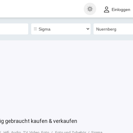
t
Gewerblich
Sortieren nach
Einloggen
0
g gebraucht kaufen & verkaufen
Hifi, Audio, TV, Video, Foto
Foto und Zubehör
Sigma