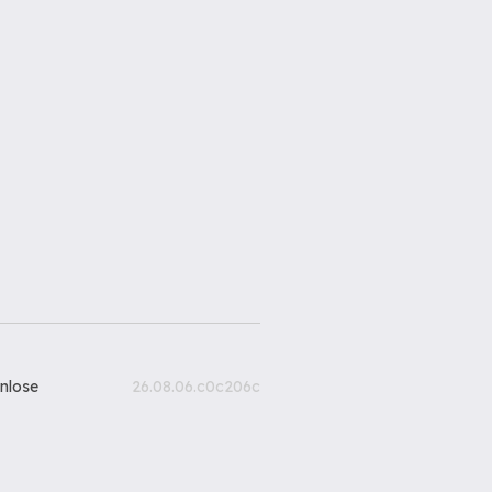
nlose
26.08.06.c0c206c