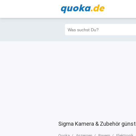
quoka
.de
Alle
Priva
Filter
3
0
0
Sigma Kamera & Zubehör günsti
Quoka
Anzeigen
Bayern
Elektronik