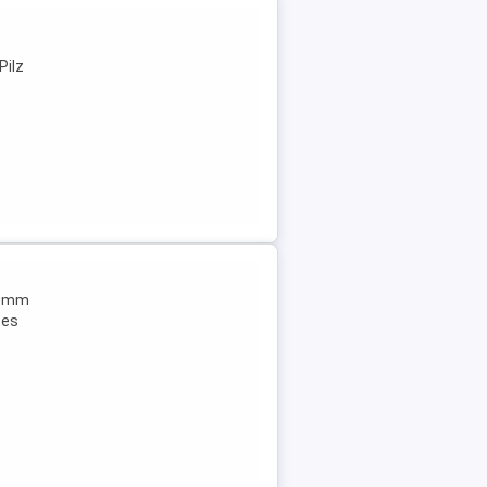
Pilz
00mm
tes