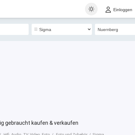
t
Gewerblich
Sortieren nach
Einloggen
0
g gebraucht kaufen & verkaufen
Hifi, Audio, TV, Video, Foto
Foto und Zubehör
Sigma