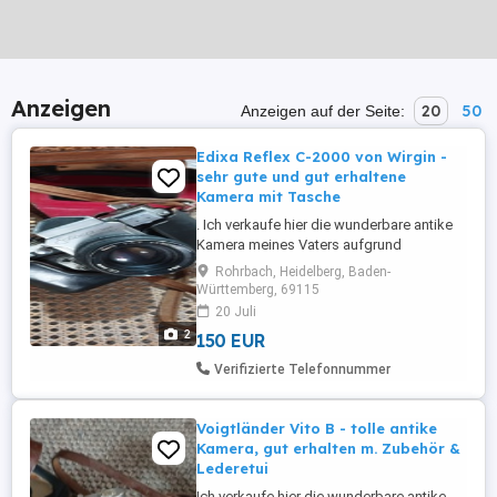
Anzeigen
20
50
Anzeigen auf der Seite:
Edixa Reflex C-2000 von Wirgin -
sehr gute und gut erhaltene
Kamera mit Tasche
. Ich verkaufe hier die wunderbare antike
Kamera meines Vaters aufgrund
Haushaltsauflösung. Die Edixa Reflex C-
Rohrbach, Heidelberg, Baden-
2000 von Wirgin (Westdeutschland) ist
Württemberg, 69115
eine erstklassige analoge SLR- Kamera
20 Juli
mit einem guten Edixa- Petri Objektiv und
2
150 EUR
einer schönen Ledertasche (Lederetui).
Auf ihm steht: f = 50mm 1:1.7 49 ...
Verifizierte Telefonnummer
Voigtländer Vito B - tolle antike
Kamera, gut erhalten m. Zubehör &
Lederetui
Ich verkaufe hier die wunderbare antike