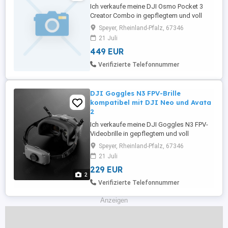
Ich verkaufe meine DJI Osmo Pocket 3
Creator Combo in gepflegtem und voll
funktionsfähigem Zustand. Die kompakte
Speyer, Rheinland-Pfalz, 67346
Kamera verfügt über einen großen 1-Zoll-
21 Juli
CMOS-Sensor und einen integrierten 3-
449 EUR
Achsen-Gimbal. Dadurch sind besonders
ruhige, detailreiche 4K-Aufnahmen
Verifizierte Telefonnummer
möglich auch bei schlechteren
Lichtverhältnissen ...
DJI Goggles N3 FPV-Brille
kompatibel mit DJI Neo und Avata
2
Ich verkaufe meine DJI Goggles N3 FPV-
Videobrille in gepflegtem und voll
funktionsfähigem Zustand. Die Goggles
Speyer, Rheinland-Pfalz, 67346
N3 bietet ein intensives Flugerlebnis aus
21 Juli
der Perspektive der Drohne. In Verbindung
229 EUR
mit einer kompatiblen DJI-Drohne und
2
dem DJI RC Motion 3 lassen sich
Verifizierte Telefonnummer
Flugbewegungen besonders intuitiv
steuern. Die ...
Anzeigen