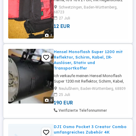
durch integriete Regenhaube,
Schwetzingen, Baden-Württemberg,
Dokumentenfach auf der Rückseite,
68723
getrennte Fächer für volle und leere
27 Juli
Speicherkarten, zusätzliche Außentasche,
12 EUR
stabiler Trägerriemen und Tragegriff, sehr
gut erhalten, Verkauf wegen Verkauf der
2
Kameraausrüstung Hinweis Ab ...
Hensel Monoflash Super 1200 mit
Reflektor, Schirm, Kabel, IR-
Auslöser, Stativ und
Transportkoffer
Ich verkaufe meinen Hensel Monoflash
Super 1200 mit Reflektor, Schirm, Kabel,
Stativ und Transportkoffer. Alles ist
Neulußheim, Baden-Württemberg, 68809
gebraucht und sehr bewährt, sowie voll in
25 Juli
Funktion. Die Blitzröhre wurde 2018 von
6
190 EUR
Hensel ausgetauscht. Der IR-Auslöser ist
ein echter Oldie, aber erspart das Kabel,
Verifizierte Telefonnummer
lege ich gerne bei. ...
DJI Osmo Pocket 3 Creator Combo
umfangreiches Zubehör 4K