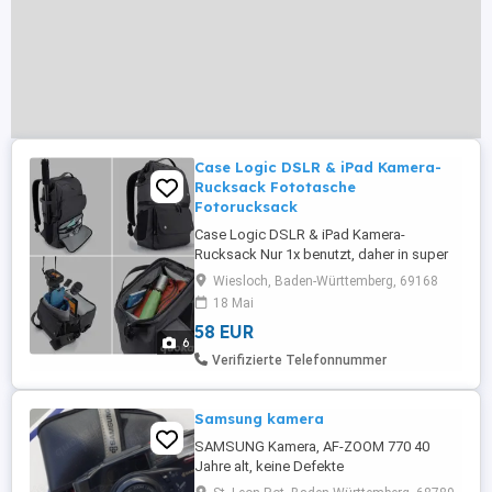
Case Logic DSLR & iPad Kamera-
Rucksack Fototasche
Fotorucksack
Case Logic DSLR & iPad Kamera-
Rucksack Nur 1x benutzt, daher in super
Zustand - siehe Bilder. Verkauf nur, da ich
Wiesloch, Baden-Württemberg, 69168
doch noch mehr Platz für mein Equipment
18 Mai
benötige. Neupreis lag bei 112 Für DSLR
58 EUR
Kamera, 1-2 Objektive und Zubehör
6
Integrierte Aufbewahrungstasche für iPad
Verifizierte Telefonnummer
Abnehmbarer Kameraeinsatz ...
Samsung kamera
SAMSUNG Kamera, AF-ZOOM 770 40
Jahre alt, keine Defekte