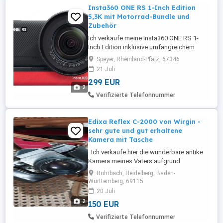
Insta360 ONE RS 1-Inch Edition
5,3K mit Motorrad-Bundle und
Zubehör
Ich verkaufe meine Insta360 ONE RS 1-
Inch Edition inklusive umfangreichem
Motorrad-Bundle und weiterem Zubehör.
Speyer, Rheinland-Pfalz, 67346
Die Kamera eignet sich ideal für
21 Juli
hochwertige Action-, Reise-, Motorrad-
299 EUR
und Outdoor-Aufnahmen. Durch den
2
großen 1-Zoll-Sensor liefert sie
Verifizierte Telefonnummer
detailreiche Videos, eine sehr gute
Bildqualität ...
Edixa Reflex C-2000 von Wirgin -
sehr gute und gut erhaltene
Kamera mit Tasche
. Ich verkaufe hier die wunderbare antike
Kamera meines Vaters aufgrund
Haushaltsauflösung. Die Edixa Reflex C-
Rohrbach, Heidelberg, Baden-
2000 von Wirgin (Westdeutschland) ist
Württemberg, 69115
eine erstklassige analoge SLR- Kamera
20 Juli
mit einem guten Edixa- Petri Objektiv und
2
150 EUR
einer schönen Ledertasche (Lederetui).
Auf ihm steht: f = 50mm 1:1.7 49 ...
Verifizierte Telefonnummer