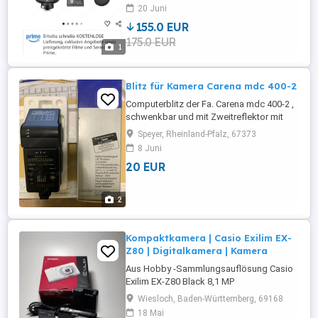
20 Juni
155.0 EUR
175.0 EUR
1
Blitz für Kamera Carena mdc 400-2
Computerblitz der Fa. Carena mdc 400-2 ,
schwenkbar und mit Zweitreflektor mit
Batteriefach schon älter, wenig gebraucht,
Speyer, Rheinland-Pfalz, 67373
in sehr gutem Zustand
8 Juni
20 EUR
2
Kompaktkamera | Casio Exilim EX-
Z80 | Digitalkamera | Kamera
Aus Hobby -Sammlungsauflösung Casio
Exilim EX-Z80 Black 8,1 MP
Kompaktkamera 8.1 Megapixel 6.3-
Wiesloch, Baden-Württemberg, 69168
18.9mm 1:3.1 - 5.9 Exilim Optical 3x Die
18 Mai