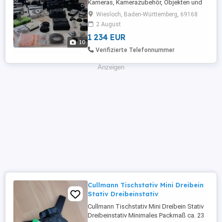
Kameras, Kamerazubehör, Objekten und
Film Equipment. Preis ist Platzhalter,
Wiesloch, Baden-Württemberg, 69168
machen SIE mir ein faires Angebot. Bitte
2 August
nur ernst gemeinte Anfragen! Abgabe
1 234 EUR
einzeln oder als Konvolut. Auf "was letzte
10
Preis" und Spaß-Anfragen wird nicht
Verifizierte Telefonnummer
reagiert. Z.B. Tonkia Auto Tele-Zoom ...
Anzeigen
Cullmann Tischstativ Mini Dreibein
Stativ Dreibeinstativ
Cullmann Tischstativ Mini Dreibein Stativ
Dreibeinstativ Minimales Packmaß ca. 23